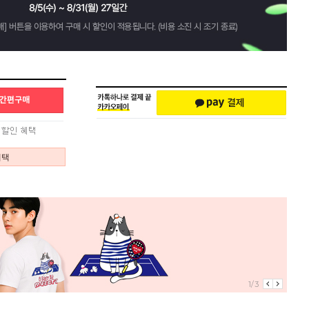
혜택
1/3