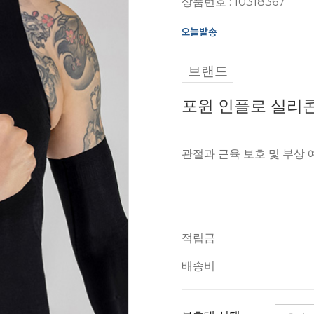
상품번호 : 10318367
브랜드
포윈 인플로 실리
관절과 근육 보호 및 부상 
적립금
배송비