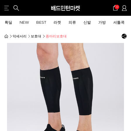
0
확딜
NEW
BEST
라켓
의류
신발
가방
셔틀콕
악세서리
보호대
종아리보호대