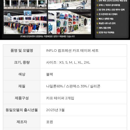
품명 및 모델명
INFLO 컴프레션 카프 테이퍼 세트
크기, 중량
사이즈 : XS, S, M, L, XL, 2XL
색상
블랙
재질
나일론65% / 스판덱스 35% / 실리콘
제품구성
카프 테이퍼 2개입
동일모델의 출시년월
2023년 3월
제조자
포윈