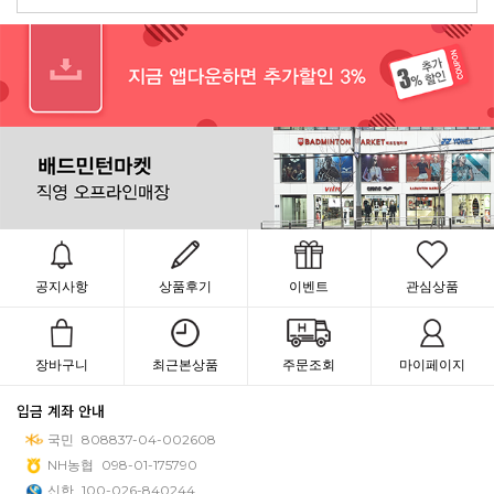
공지사항
상품후기
이벤트
관심상품
장바구니
최근본상품
주문조회
마이페이지
입금 계좌 안내
국민
808837-04-002608
NH농협
098-01-175790
신한
100-026-840244