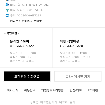
IBK기업
078-151498-04-012
하나
556-910013-65404
우리
1005-104-697287
예금주 : (주)배드민턴마켓
고객만족센터
온라인 스토어
목동 직영매장
02-3663-3922
02-3663-3490
평일 : 10:00 ~ 16:00
평일 : 09:00 ~ 18:00
점심 : 12:00 ~ 13:00
토요일 : 09:00 ~ 17:00
휴무 : 토, 일, 공휴일
휴무 : 일, 공휴일
고객센터 전화연결
Q&A 게시판 가기
회사소개
이용안내
개인정보처리방침
입점/제휴
PC 버전
상호명 : 배드민턴마켓 대표자 : 유미