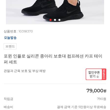
상품번호 : 10318370
브랜드
포윈 인플로 실리콘 종아리 보호대 컴프레션 카프 테이
퍼 세트
관절과 근육 보호 및 부상 예방
79,000
원
적립금
790원
배송비
결제 금액 기준 5만원이상 무료배송