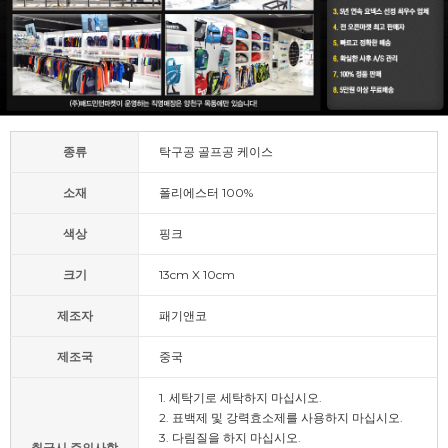
종류
탁구공 골프공 케이스
소재
폴리에스터 100%
색상
핑크
크기
13cm X 10cm
제조자
패기앤코
제조국
중국
1. 세탁기로 세탁하지 마십시오.
2. 표백제 및 강력효소제를 사용하지 마십시오.
3. 다림질을 하지 마십시오.
취급시 주의사항