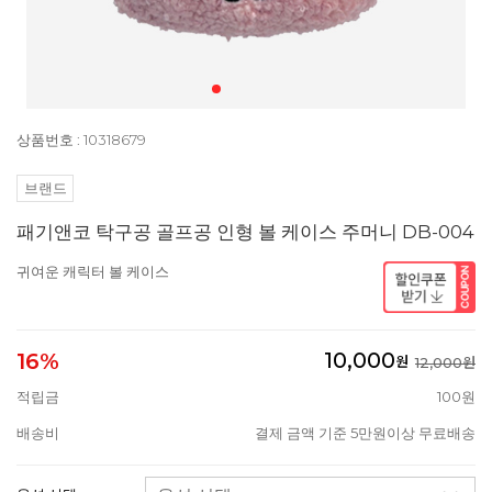
상품번호 : 10318679
브랜드
패기앤코 탁구공 골프공 인형 볼 케이스 주머니 DB-004
귀여운 캐릭터 볼 케이스
10,000
16%
원
12,000원
적립금
100원
배송비
결제 금액 기준 5만원이상 무료배송