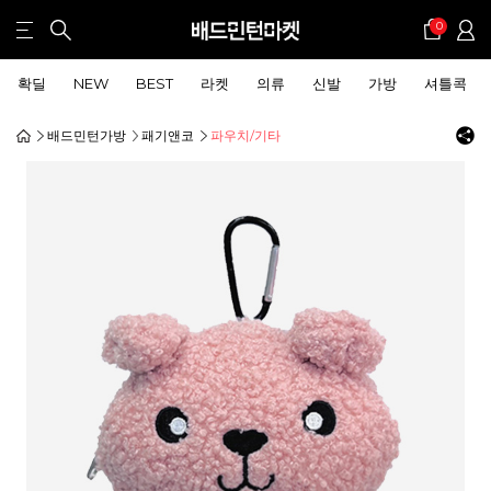
0
확딜
NEW
BEST
라켓
의류
신발
가방
셔틀콕
배드민턴가방
패기앤코
파우치/기타