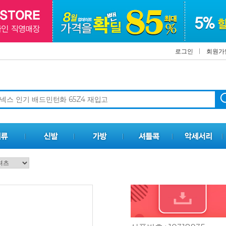
로그인
회원가