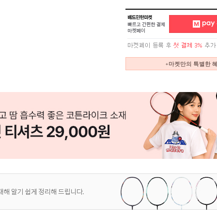
+마켓만의 특별한 