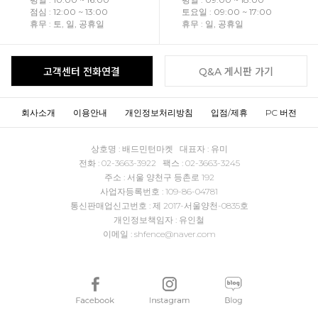
점심 : 12:00 ~ 13:00
토요일 : 09:00 ~ 17:00
휴무 : 토, 일, 공휴일
휴무 : 일, 공휴일
고객센터 전화연결
Q&A 게시판 가기
회사소개
이용안내
개인정보처리방침
입점/제휴
PC 버전
상호명 : 배드민턴마켓 대표자 : 유미
전화 : 02-3663-3922 팩스 : 02-3663-3245
주소 : 서울 양천구 등촌로 192
사업자등록번호 : 109-86-04781
통신판매업신고번호 : 제 2017-서울양천-0835호
개인정보책임자 : 유인철
이메일 : shfence@naver.com