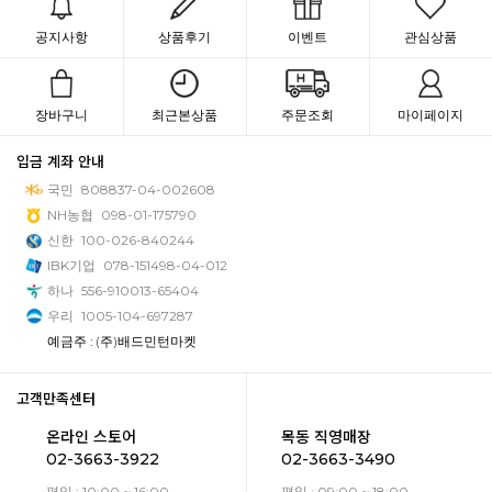
공지사항
상품후기
이벤트
관심상품
장바구니
최근본상품
주문조회
마이페이지
입금 계좌 안내
국민
808837-04-002608
NH농협
098-01-175790
신한
100-026-840244
IBK기업
078-151498-04-012
하나
556-910013-65404
우리
1005-104-697287
예금주 : (주)배드민턴마켓
고객만족센터
온라인 스토어
목동 직영매장
02-3663-3922
02-3663-3490
평일 : 10:00 ~ 16:00
평일 : 09:00 ~ 18:00