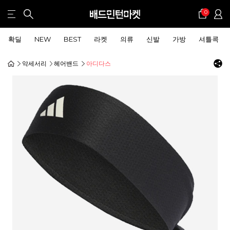
0
확딜
NEW
BEST
라켓
의류
신발
가방
셔틀콕
악세서리
헤어밴드
아디다스