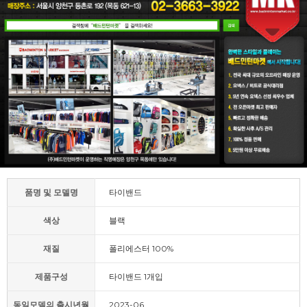
품명 및 모델명
타이밴드
색상
블랙
재질
폴리에스터 100%
제품구성
타이밴드 1개입
동일모델의 출시년월
2023-06