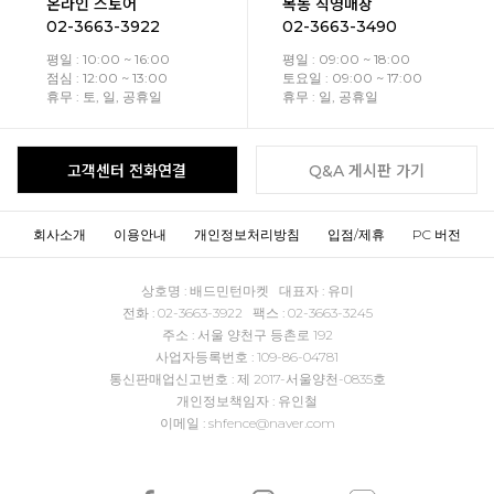
온라인 스토어
목동 직영매장
02-3663-3922
02-3663-3490
평일 : 10:00 ~ 16:00
평일 : 09:00 ~ 18:00
점심 : 12:00 ~ 13:00
토요일 : 09:00 ~ 17:00
휴무 : 토, 일, 공휴일
휴무 : 일, 공휴일
고객센터 전화연결
Q&A 게시판 가기
회사소개
이용안내
개인정보처리방침
입점/제휴
PC 버전
상호명 : 배드민턴마켓 대표자 : 유미
전화 : 02-3663-3922 팩스 : 02-3663-3245
주소 : 서울 양천구 등촌로 192
사업자등록번호 : 109-86-04781
통신판매업신고번호 : 제 2017-서울양천-0835호
개인정보책임자 : 유인철
이메일 : shfence@naver.com