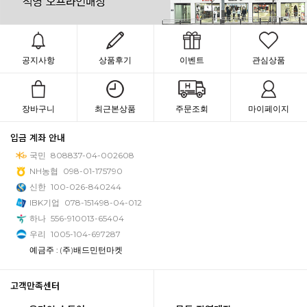
공지사항
상품후기
이벤트
관심상품
장바구니
최근본상품
주문조회
마이페이지
입금 계좌 안내
국민
808837-04-002608
NH농협
098-01-175790
신한
100-026-840244
IBK기업
078-151498-04-012
하나
556-910013-65404
우리
1005-104-697287
예금주 : (주)배드민턴마켓
고객만족센터