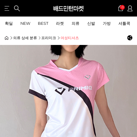
0
확딜
NEW
BEST
라켓
의류
신발
가방
셔틀콕
의류 상세 분류
프리미크
여성티셔츠