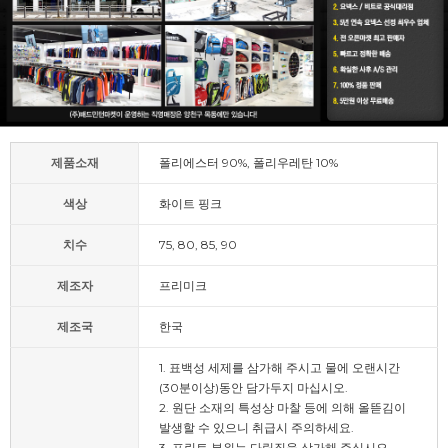
제품소재
폴리에스터 90%, 폴리우레탄 10%
색상
화이트 핑크
치수
75, 80, 85, 90
제조자
프리미크
제조국
한국
1. 표백성 세제를 삼가해 주시고 물에 오랜시간
(30분이상)동안 담가두지 마십시오.
2. 원단 소재의 특성상 마찰 등에 의해 올뜯김이
발생할 수 있으니 취급시 주의하세요.
3. 프린트 부위는 다림질을 삼가해 주십시오.