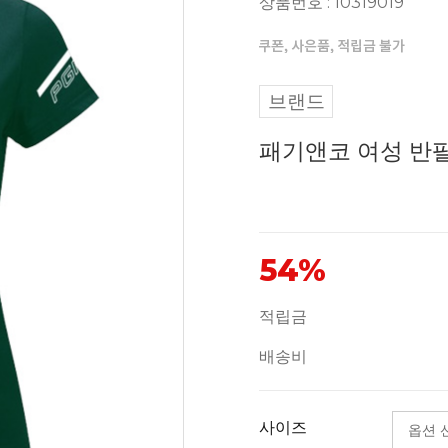
상품번호 : 10319019
브랜드
패기앤코 여성 반팔 
54%
적립금
배송비
사이즈