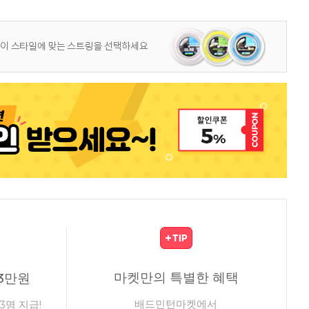
마켓만의 특별한 혜택
3만원
배드민턴마켓에서
3명 지급!