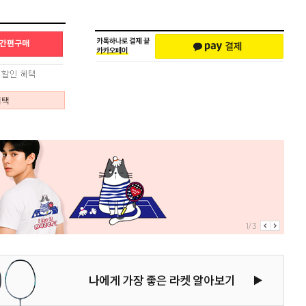
혜택
1/3