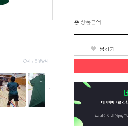
총 상품금액
찜하기