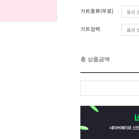
거트종류(무료)
거트장력
총 상품금액