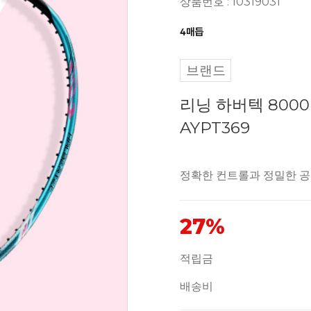
상품번호 : 10319031
브랜드
리닝 하버텍 800
AYPT369
정확한 컨트롤과 정밀한 
27%
적립금
배송비