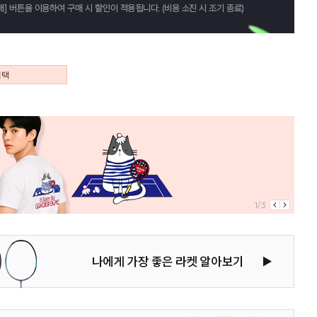
혜택
1/3