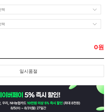
원
0
일시품절