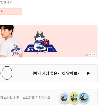
혜택
1/3