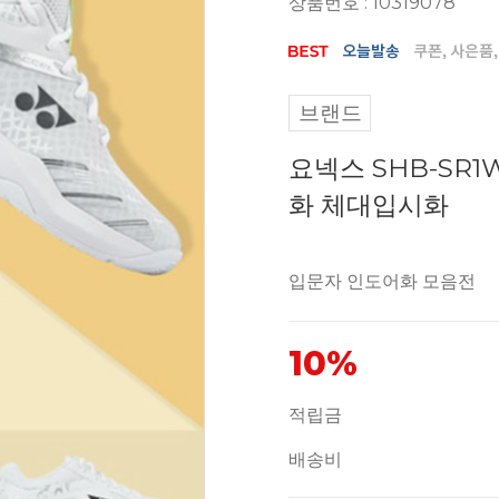
상품번호 : 10319078
브랜드
요넥스 SHB-SR1
화 체대입시화
입문자 인도어화 모음전
10%
적립금
배송비