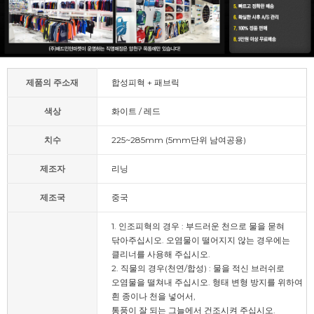
제품의 주소재
합성피혁 + 패브릭
색상
화이트 / 레드
치수
225~285mm (5mm단위 남여공용)
제조자
리닝
제조국
중국
1. 인조피혁의 경우 : 부드러운 천으로 물을 묻혀
닦아주십시오. 오염물이 떨어지지 않는 경우에는
클리너를 사용해 주십시오.
2. 직물의 경우(천연/합성) : 물을 적신 브러쉬로
오염물을 떨쳐내 주십시오. 형태 변형 방지를 위하여
흰 종이나 천을 넣어서,
통풍이 잘 되는 그늘에서 건조시켜 주십시오.