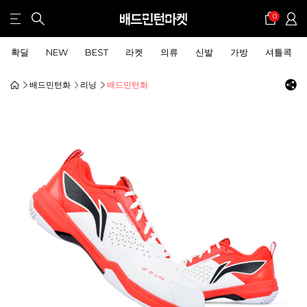
0
확딜
NEW
BEST
라켓
의류
신발
가방
셔틀콕
배드민턴화
리닝
배드민턴화