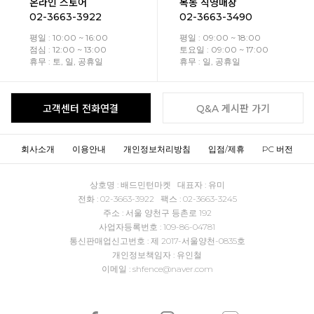
온라인 스토어
목동 직영매장
02-3663-3922
02-3663-3490
평일 : 10:00 ~ 16:00
평일 : 09:00 ~ 18:00
점심 : 12:00 ~ 13:00
토요일 : 09:00 ~ 17:00
휴무 : 토, 일, 공휴일
휴무 : 일, 공휴일
고객센터 전화연결
Q&A 게시판 가기
회사소개
이용안내
개인정보처리방침
입점/제휴
PC 버전
상호명 : 배드민턴마켓 대표자 : 유미
전화 : 02-3663-3922 팩스 : 02-3663-3245
주소 : 서울 양천구 등촌로 192
사업자등록번호 : 109-86-04781
통신판매업신고번호 : 제 2017-서울양천-0835호
개인정보책임자 : 유인철
이메일 : shfence@naver.com