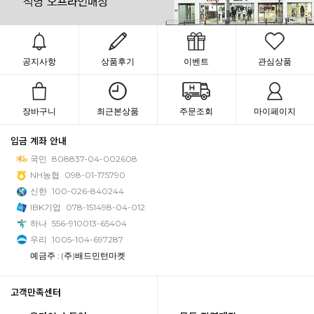
공지사항
상품후기
이벤트
관심상품
장바구니
최근본상품
주문조회
마이페이지
입금 계좌 안내
국민
808837-04-002608
NH농협
098-01-175790
신한
100-026-840244
IBK기업
078-151498-04-012
하나
556-910013-65404
우리
1005-104-697287
예금주 : (주)배드민턴마켓
고객만족센터