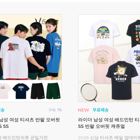
구매
0
트 배드민턴복 탁구복 게임웨
비트로 남성 여성 반팔 티셔
게임웨어