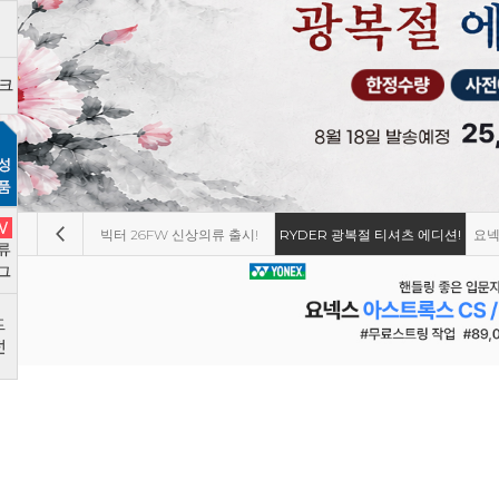
상의류 출시!
RYDER 광복절 티셔츠 에디션!
요넥스 파워쿠션 65Z4 재입고!
요넥