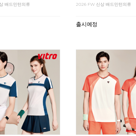
2026 신상 배드민턴화
색 거위깃털 셔틀콕
5%
169,000
179,000