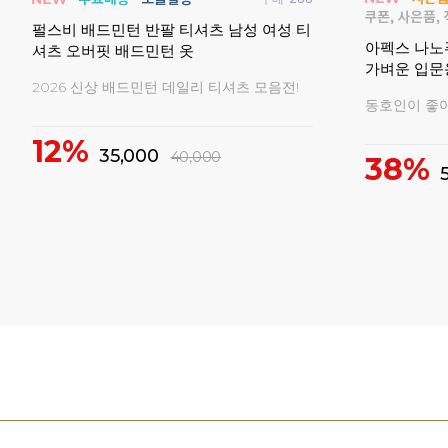
구매
0
배드민
비트로 남성 여성 반팔 티셔츠 배드민턴복
비트로 남성
경기복
민턴복 게임
비트로 티셔츠 기간한정 특가세일!
비트로 의류 
69%
73%
23,000
75,000