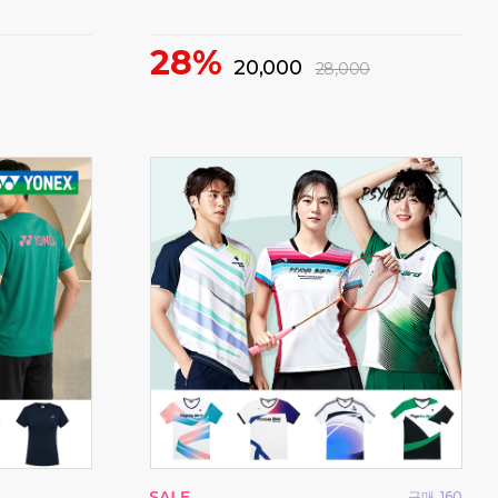
일!
비트로 티셔츠 기간한정 특가세일!
1
72%
15,000
55,000