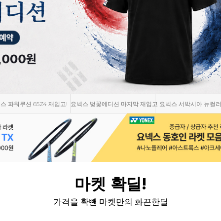
스 벚꽃에디션 마지막 재입고
요넥스 서박시아 뉴컬러 출시!
스맥스코리아 신상 
마켓 확딜!
가격을 확뺀 마켓만의 화끈한딜