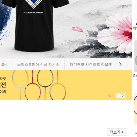
티셔츠
패기앤코 시즌오프 아울렛
요넥스 시즌오프 아울렛!
아펙스 2
1/4