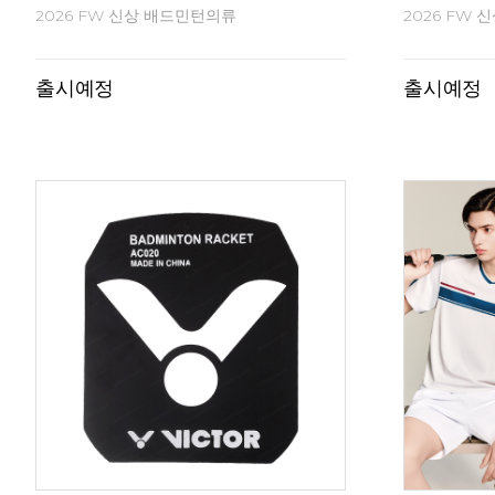
최상급 탈색 오리깃털 셔틀콕
프리미엄 탈
21,000
26,000