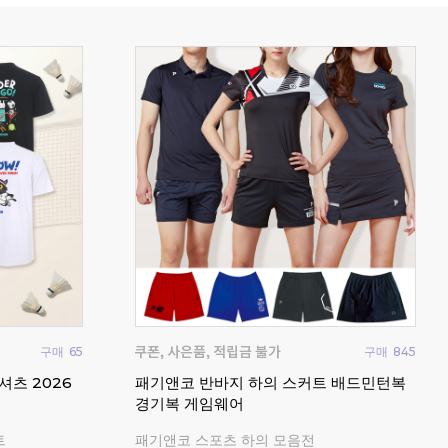
구매
14
구매
7
요넥
츠 배드민턴복
비트로 남성 여성 반팔 티셔츠 배드민턴복
드민
탁구복
202