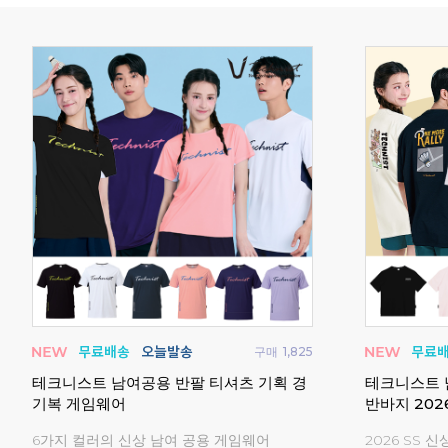
매
845
구매
456
턴복
요넥스 261TS050U 티셔츠 오버핏 캐주
비트로 스커
얼 26시즌
어
2026 시즌 캐주얼 티셔츠 모음전!