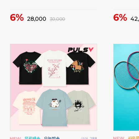
비트로 여성 
30%
38,000
55,000
68%
매
160