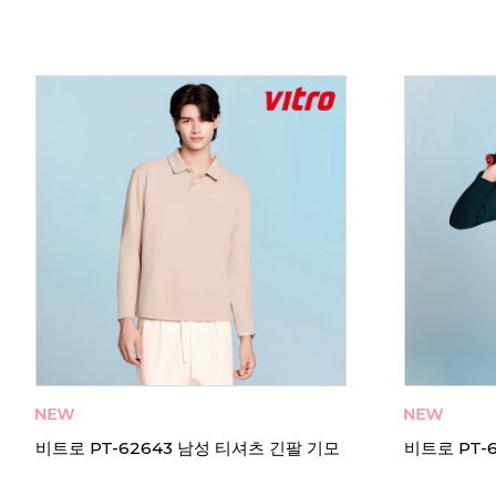
리뷰 4
 긴
비렉스 V1 셔틀콕 배드민턴공 오리깃털 동
비렉스 V3
호인 게임용
호인 게임용