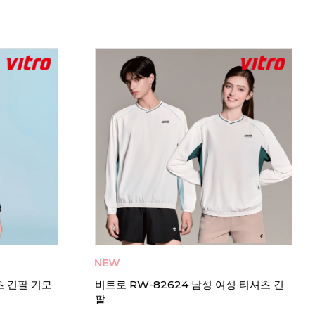
트 배드민턴
빅터 VTC6CPK001M 남성 티셔츠
비트