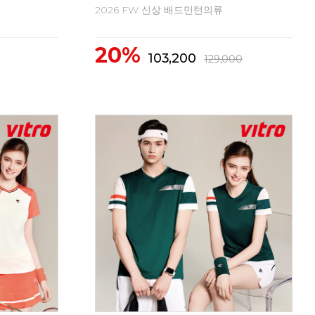
2026 FW 신상 배드민턴의류
20
10%
2
59,400
66,000