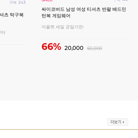
구매
20
구매
18
빅터
요넥스 남성 여성 티셔츠 반팔 캐주얼 오버
반팔
성 티셔츠 반
핏 2026FW
202
2026 가을 신상 캐주얼 티셔츠 균일가전!
!
2
15%
50,000
59,000