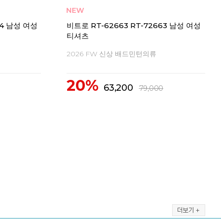
비트
츠
비트로 RT-72664 여성 티셔츠
20
2026 FW 신상 배드민턴의류
2
20%
63,200
79,000