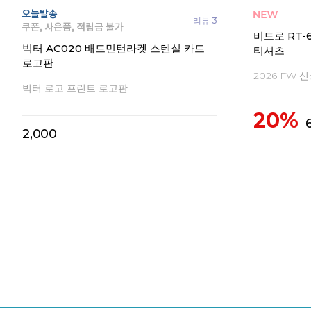
 여성
빅터 VTC6CPK001F 여성 티셔츠
나이키 코트
FD6574-11
2026 FW 신상 배드민턴의류
안정적인 지
10%
15%
59,400
8
66,000