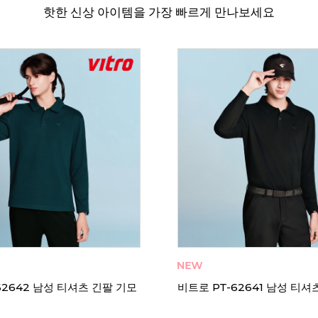
핫한 신상 아이템을 가장 빠르게 만나보세요
리뷰 7
미즈노 웨이브 루미너스 엘리
 셔틀콕 배드민턴공 거위깃털 동
화 V1GA262183 와이드