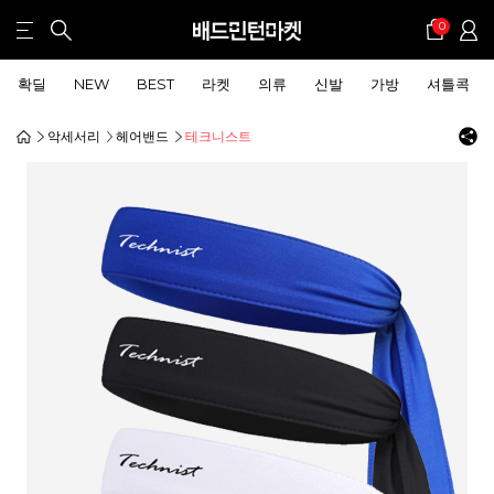
0
확딜
NEW
BEST
라켓
의류
신발
가방
셔틀콕
악세서리
헤어밴드
테크니스트