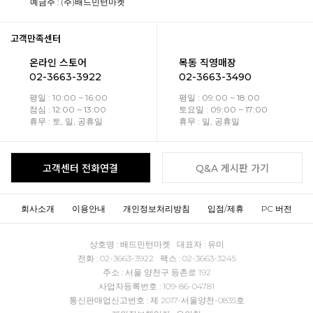
예금주 : (주)배드민턴마켓
고객만족센터
온라인 스토어
목동 직영매장
02-3663-3922
02-3663-3490
평일 : 10:00 ~ 16:00
평일 : 09:00 ~ 18:00
점심 : 12:00 ~ 13:00
토요일 : 09:00 ~ 17:00
휴무 : 토, 일, 공휴일
휴무 : 일, 공휴일
고객센터 전화연결
Q&A 게시판 가기
회사소개
이용안내
개인정보처리방침
입점/제휴
PC 버전
상호명 : 배드민턴마켓 대표자 : 유미
전화 : 02-3663-3922 팩스 : 02-3663-3245
주소 : 서울 양천구 등촌로 192
사업자등록번호 : 109-86-04781
통신판매업신고번호 : 제 2017-서울양천-0835호