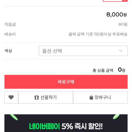
8,000
원
적립금
80원
배송비
결제 금액 기준 5만원이상 무료배송
색상
0
총 상품 금액
원
바로구매
선물하기
장바구니