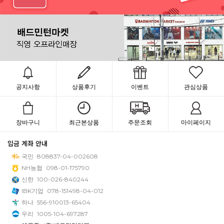
공지사항
상품후기
이벤트
관심상품
장바구니
최근본상품
주문조회
마이페이지
입금 계좌 안내
국민
808837-04-002608
NH농협
098-01-175790
신한
100-026-840244
IBK기업
078-151498-04-012
하나
556-910013-65404
우리
1005-104-697287