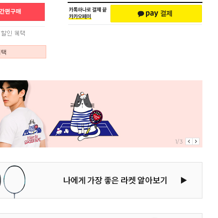
혜택
1/3