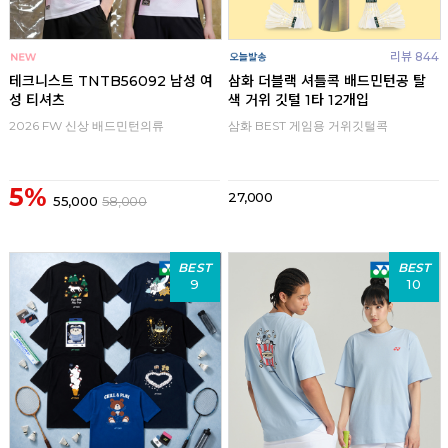
리뷰 844
테크니스트 TNTB56092 남성 여
삼화 더블랙 셔틀콕 배드민턴공 탈
성 티셔츠
색 거위 깃털 1타 12개입
2026 FW 신상 배드민턴의류
삼화 BEST 게임용 거위깃털콕
5%
27,000
55,000
58,000
BEST
BEST
9
10