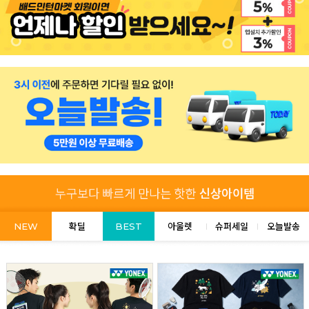
NEW
확딜
BEST
아울렛
슈퍼세일
오늘발송