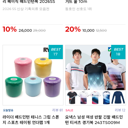
리 베이직 배드민턴복 2026SS
거트 줄 10m
2026 SS 신상 기획의류 모음전
동호인 선호도 1위
10%
20%
26,000
29,000
10,000
12,500
BEST
BEST
17
18
리뷰 81
리뷰 12
라이더 배드민턴 테니스 그립 스폰
요넥스 남성 여성 반팔 긴팔 배드민
지 스포츠 테이핑 언더랩 1개
턴 티셔츠 경기복 243TS009M