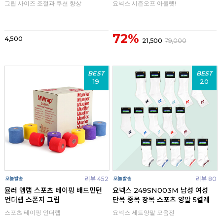
그립 사이즈 조절과 쿠션 향상
요넥스 시즌오프 아울렛!
72%
4,500
21,500
79,000
BEST
BEST
19
20
리뷰 452
리뷰 80
뮬러 엠랩 스포츠 테이핑 배드민턴
요넥스 249SN003M 남성 여성
언더랩 스폰지 그립
단목 중목 장목 스포츠 양말 5켤레
스포츠 테이핑 언더랩
요넥스 세트양말 모음전