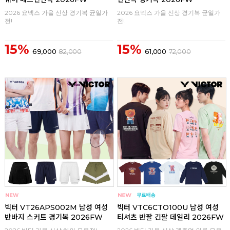
2026 요넥스 가을 신상 경기복 균일가
2026 요넥스 가을 신상 경기복 균일가
전!
전!
15%
15%
69,000
82,000
61,000
72,000
구매
0
구매
0
빅터 VT26APS002M 남성 여성
빅터 VTC6CTO100U 남성 여성
반바지 스커트 경기복 2026FW
티셔츠 반팔 긴팔 데일리 2026FW