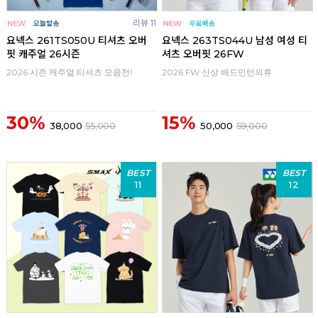
리뷰 11
요넥스 261TS050U 티셔츠 오버
요넥스 263TS044U 남성 여성 티
핏 캐주얼 26시즌
셔츠 오버핏 26FW
2026 시즌 캐주얼 티셔츠 모음전!
2026 FW 신상 배드민턴의류
30%
15%
38,000
55,000
50,000
59,000
BEST
BEST
11
12