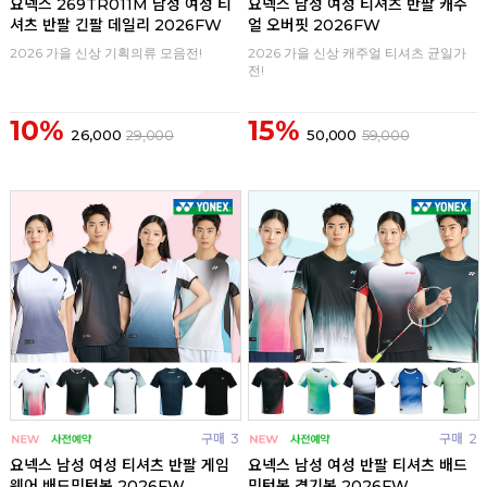
요넥스 269TR011M 남성 여성 티
요넥스 남성 여성 티셔츠 반팔 캐주
셔츠 반팔 긴팔 데일리 2026FW
얼 오버핏 2026FW
2026 가을 신상 기획의류 모음전!
2026 가을 신상 캐주얼 티셔츠 균일가
전!
10%
15%
26,000
29,000
50,000
59,000
구매
3
구매
2
요넥스 남성 여성 티셔츠 반팔 게임
요넥스 남성 여성 반팔 티셔츠 배드
웨어 배드민턴복 2026FW
민턴복 경기복 2026FW