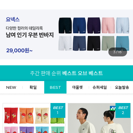
4/18
NEW
확딜
BEST
아울렛
슈퍼세일
오늘발송
BEST
BEST
1
2