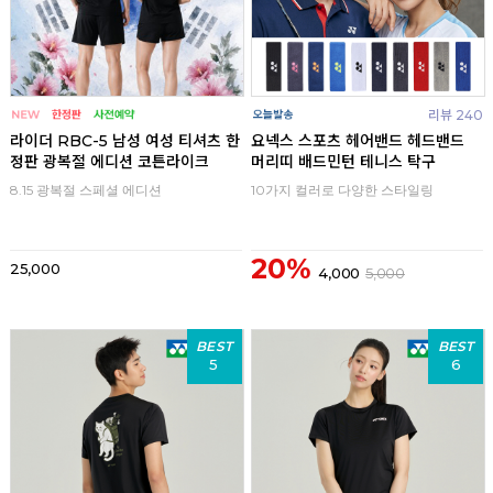
리뷰 240
라이더 RBC-5 남성 여성 티셔츠 한
요넥스 스포츠 헤어밴드 헤드밴드
정판 광복절 에디션 코튼라이크
머리띠 배드민턴 테니스 탁구
8.15 광복절 스페셜 에디션
10가지 컬러로 다양한 스타일링
20%
25,000
4,000
5,000
BEST
BEST
5
6