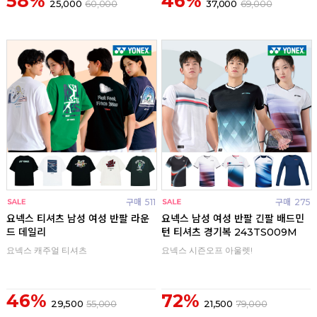
58%
46%
25,000
60,000
37,000
69,000
구매
511
구매
275
요넥스 티셔츠 남성 여성 반팔 라운
요넥스 남성 여성 반팔 긴팔 배드민
드 데일리
턴 티셔츠 경기복 243TS009M
요넥스 캐주얼 티셔츠
요넥스 시즌오프 아울렛!
46%
72%
29,500
55,000
21,500
79,000