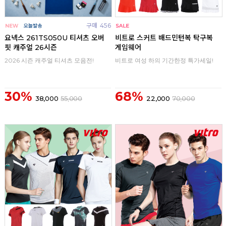
구매
456
구매
0
요넥스 261TS050U 티셔츠 오버
비트로 스커트 배드민턴복 탁구복
핏 캐주얼 26시즌
게임웨어
2026 시즌 캐주얼 티셔츠 모음전!
비트로 여성 하의 기간한정 특가세일!
30%
68%
38,000
55,000
22,000
70,000