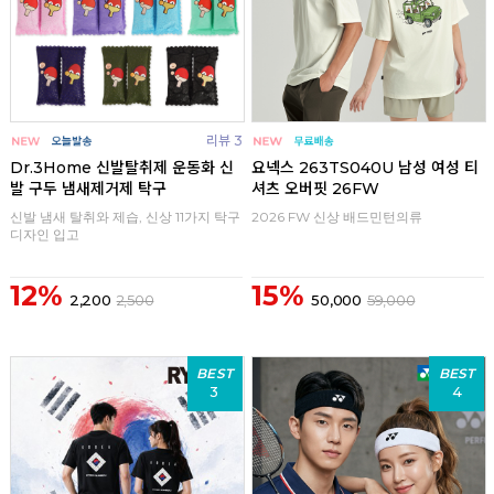
리뷰 3
Dr.3Home 신발탈취제 운동화 신
요넥스 263TS040U 남성 여성 티
발 구두 냄새제거제 탁구
셔츠 오버핏 26FW
신발 냄새 탈취와 제습, 신상 11가지 탁구
2026 FW 신상 배드민턴의류
디자인 입고
12%
15%
2,200
2,500
50,000
59,000
BEST
BEST
3
4