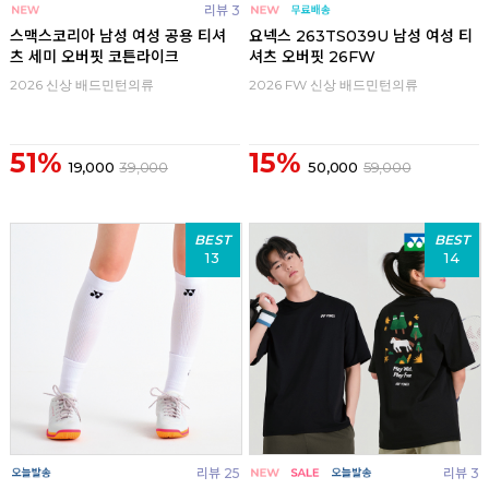
리뷰 3
스맥스코리아 남성 여성 공용 티셔
요넥스 263TS039U 남성 여성 티
츠 세미 오버핏 코튼라이크
셔츠 오버핏 26FW
2026 신상 배드민턴의류
2026 FW 신상 배드민턴의류
51%
15%
19,000
39,000
50,000
59,000
BEST
BEST
13
14
리뷰 25
리뷰 3