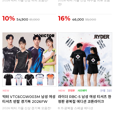
2026 빅터 가을 신상 하의 모음전!
2026 빅터 가을 신상 캐주얼 의류 모음
전!
10%
16%
54,900
61,000
46,000
55,000
구매
0
구매
381
빅터 VTC6CGW003M 남성 여성
라이더 RBC-5 남성 여성 티셔츠 한
티셔츠 반팔 경기복 2026FW
정판 광복절 에디션 코튼라이크
2026 빅터 가을 신상 경기복 모음전!
8.15 광복절 스페셜 에디션