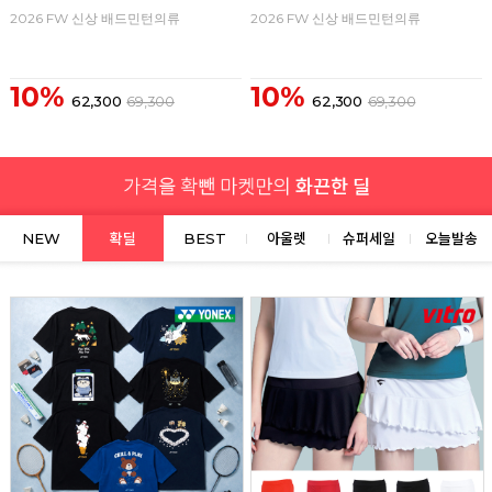
2026 FW 신상 배드민턴의류
2026 FW 신상 배드민턴의류
10%
10%
62,300
69,300
62,300
69,300
NEW
확딜
BEST
아울렛
슈퍼세일
오늘발송