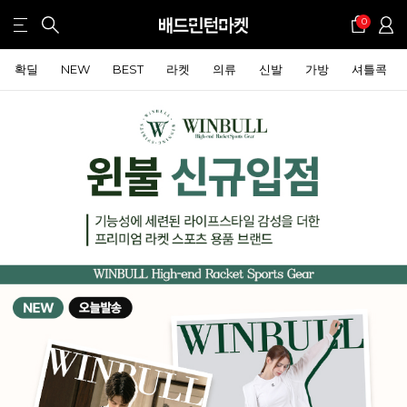
0
확딜
NEW
BEST
라켓
의류
신발
가방
셔틀콕