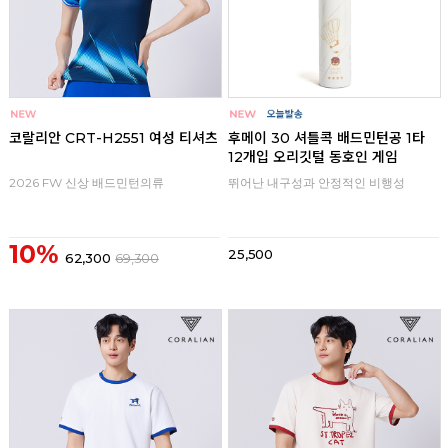
코랄리안 CRT-H2551 여성 티셔츠
후메이 30 셔틀콕 배드민턴공 1타
12개입 오리깃털 동호인 게임
2026 FW 신상 배드민턴의류
뛰어난 내구성과 안정적인 비행성
10%
25,500
62,300
69,300