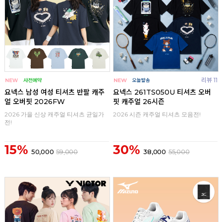
리뷰 11
요넥스 남성 여성 티셔츠 반팔 캐주
요넥스 261TS050U 티셔츠 오버
얼 오버핏 2026FW
핏 캐주얼 26시즌
2026 가을 신상 캐주얼 티셔츠 균일가
2026 시즌 캐주얼 티셔츠 모음전!
전!
15%
30%
50,000
59,000
38,000
55,000