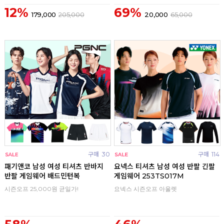
12%
69%
179,000
205,000
20,000
65,000
구매
30
구매
114
패기앤코 남성 여성 티셔츠 반바지
요넥스 티셔츠 남성 여성 반팔 긴팔
반팔 게임웨어 배드민턴복
게임웨어 253TS017M
시즌오프 25,000원 균일가!
요넥스 시즌오프 아울렛