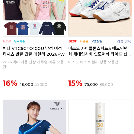
리뷰 376
빅터 VTC6CTO100U 남성 여성
미즈노 사이클론스피드3 배드민턴
티셔츠 반팔 긴팔 데일리 2026FW
화 체대입시화 인도어화 와이드 신
발
2026 빅터 가을 신상 캐주얼 의류 모음
미즈노 베스트 셀러 상품 모음전
전!
16%
15%
46,000
55,000
75,000
89,000