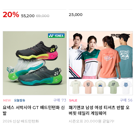
20%
25,000
55,200
69,000
구매
73
구매
56
요넥스 서박시아 GT 배드민턴화 신
패기앤코 남성 여성 티셔츠 반팔 오
발
버핏 데일리 게임웨어
2026 신상 배드민턴화
시즌오프 20,000원 균일가!