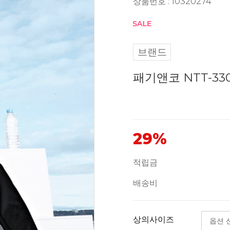
상품번호 : 10320274
브랜드
패기앤코 NTT-33
29%
적립금
배송비
상의사이즈