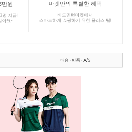
마켓만의 특별한 혜택
3만원
배드민턴마켓에서
3명 지급!
스마트하게 쇼핑하기 위한 플러스 팁!
않아요~
배송 · 반품 · A/S