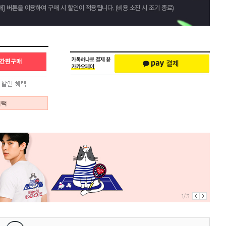
혜택
1/3