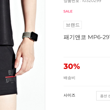
상품번호 : 10320299
브랜드
패기앤코 MP6-29
30%
배송비
사이즈