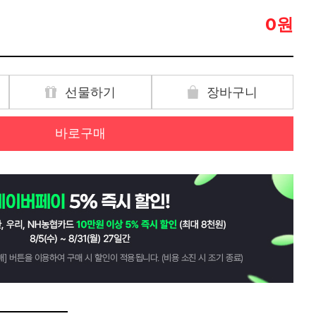
원
0
선물하기
장바구니
바로구매