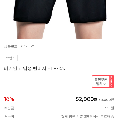
상품번호 : 10320306
브랜드
패기앤코 남성 반바지 FTP-159
52,000
10%
원
58,000원
적립금
520원
배송비
결제 금액 기준 5만원이상 무료배송