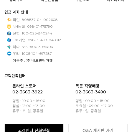
입금 계좌 안내
국민
808837-04-002608
NH농협
098-01-175790
신한
100-026-840244
IBK기업
078-151498-04-012
하나
556-910013-65404
우리
1005-104-697287
예금주 : (주)배드민턴마켓
고객만족센터
온라인 스토어
목동 직영매장
02-3663-3922
02-3663-3490
평일 : 10:00 ~ 16:00
평일 : 09:00 ~ 18:00
점심 : 12:00 ~ 13:00
토요일 : 09:00 ~ 17:00
휴무 : 토, 일, 공휴일
휴무 : 일, 공휴일
고객센터 전화연결
Q&A 게시판 가기