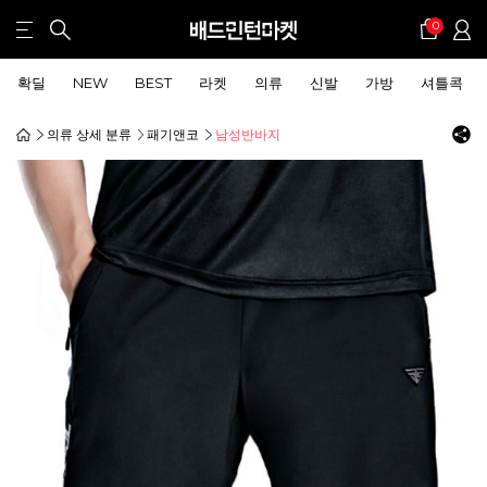
0
확딜
NEW
BEST
라켓
의류
신발
가방
셔틀콕
의류 상세 분류
패기앤코
남성반바지