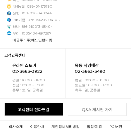
NH농협
098-01-175790
신한
100-026-840244
IBK기업
078-151498-04-012
하나
556-910013-65404
우리
1005-104-697287
예금주 : (주)배드민턴마켓
고객만족센터
온라인 스토어
목동 직영매장
02-3663-3922
02-3663-3490
평일 : 10:00 ~ 16:00
평일 : 09:00 ~ 18:00
점심 : 12:00 ~ 13:00
토요일 : 09:00 ~ 17:00
휴무 : 토, 일, 공휴일
휴무 : 일, 공휴일
고객센터 전화연결
Q&A 게시판 가기
회사소개
이용안내
개인정보처리방침
입점/제휴
PC 버전