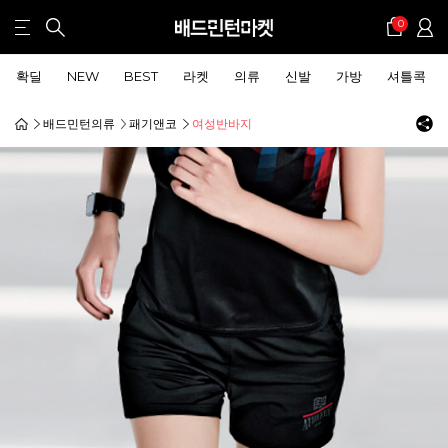
0
확딜
NEW
BEST
라켓
의류
신발
가방
셔틀콕
배드민턴의류
패기앤코
여성반바지