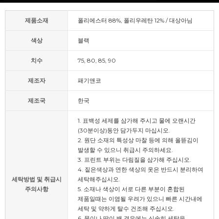
제품소재
폴리에스터 88%, 폴리우레탄 12% / 대상아님
색상
블랙
치수
75, 80, 85, 90
제조자
패기앤코
제조국
한국
1. 표백성 세제를 삼가해 주시고 물에 오랜시간
(30분이상)동안 담가두지 마십시오.
2. 원단 소재의 특성상 마찰 등에 의해 올뜯김이
발생할 수 있으니 취급시 주의하세요.
3. 프린트 부위는 다림질을 삼가해 주십시오.
4. 짙은색상과 연한 색상의 옷은 반드시 분리하여
세탁방법 및 취급시
세탁해주십시오.
주의사항
5. 소재나 색상이 서로 다른 부분이 혼합된
제품일때는 이염될 우려가 있으니 빠른 시간내에
세탁 및 약하게 탈수 건조해 주십시오.
6. 물이나 땀이 밴 경우에는 신속히 세탁을