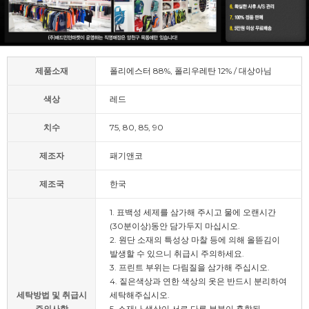
제품소재
폴리에스터 88%, 폴리우레탄 12% / 대상아님
색상
레드
치수
75, 80, 85, 90
제조자
패기앤코
제조국
한국
1. 표백성 세제를 삼가해 주시고 물에 오랜시간
(30분이상)동안 담가두지 마십시오.
2. 원단 소재의 특성상 마찰 등에 의해 올뜯김이
발생할 수 있으니 취급시 주의하세요.
3. 프린트 부위는 다림질을 삼가해 주십시오.
4. 짙은색상과 연한 색상의 옷은 반드시 분리하여
세탁방법 및 취급시
세탁해주십시오.
주의사항
5. 소재나 색상이 서로 다른 부분이 혼합된