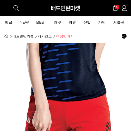
0
확딜
NEW
BEST
라켓
의류
신발
가방
셔틀콕
배드민턴의류
패기앤코
여성반바지