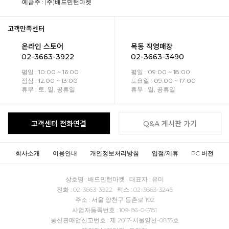
예금주 : (주)배드민턴마켓
고객만족센터
온라인 스토어
목동 직영매장
02-3663-3922
02-3663-3490
평일 : 10:00 ~ 16:00
평일 : 09:00 ~ 18:00
점심 : 12:00 ~ 13:00
토요일 : 09:00 ~ 17:00
휴무 : 토, 일, 공휴일
휴무 : 일, 공휴일
고객센터 전화연결
Q&A 게시판 가기
회사소개
이용안내
개인정보처리방침
입점/제휴
PC 버전
상호명 : 배드민턴마켓 대표자 : 유미
전화 : 02-3663-3922 팩스 : 02-3663-3245
주소 : 서울 양천구 등촌로 192
사업자등록번호 : 109-86-04781
통신판매업신고번호 : 제 2017-서울양천-0835호