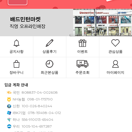
공지사항
상품후기
이벤트
관심상품
장바구니
최근본상품
주문조회
마이페이지
입금 계좌 안내
국민
808837-04-002608
NH농협
098-01-175790
신한
100-026-840244
IBK기업
078-151498-04-012
하나
556-910013-65404
우리
1005-104-697287