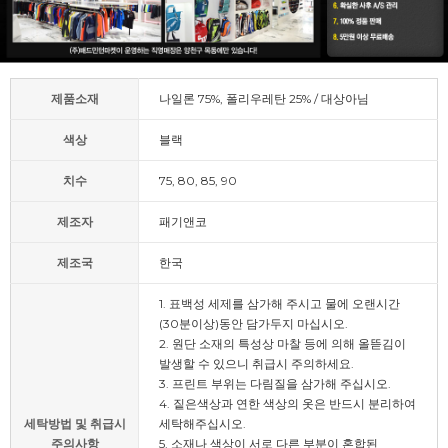
제품소재
나일론 75%, 폴리우레탄 25% / 대상아님
색상
블랙
치수
75, 80, 85, 90
제조자
패기앤코
제조국
한국
1. 표백성 세제를 삼가해 주시고 물에 오랜시간
(30분이상)동안 담가두지 마십시오.
2. 원단 소재의 특성상 마찰 등에 의해 올뜯김이
발생할 수 있으니 취급시 주의하세요.
3. 프린트 부위는 다림질을 삼가해 주십시오.
4. 짙은색상과 연한 색상의 옷은 반드시 분리하여
세탁방법 및 취급시
세탁해주십시오.
주의사항
5. 소재나 색상이 서로 다른 부분이 혼합된