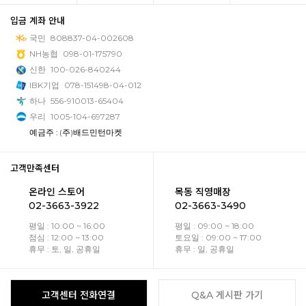
입금 계좌 안내
국민
808837-04-002608
NH농협
098-01-175790
신한
100-026-840244
IBK기업
078-151498-04-012
하나
556-910013-65404
우리
1005-104-697287
예금주 : (주)배드민턴마켓
고객만족센터
온라인 스토어
목동 직영매장
02-3663-3922
02-3663-3490
평일 : 10:00 ~ 16:00
평일 : 09:00 ~ 18:00
점심 : 12:00 ~ 13:00
토요일 : 09:00 ~ 17:00
휴무 : 토, 일, 공휴일
휴무 : 일, 공휴일
고객센터 전화연결
Q&A 게시판 가기