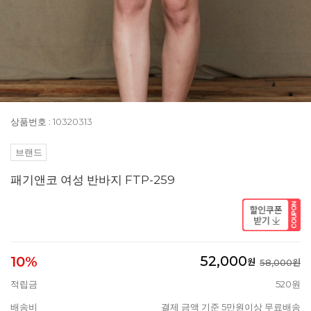
상품번호 : 10320313
브랜드
패기앤코 여성 반바지 FTP-259
52,000
10%
원
58,000원
적립금
520원
배송비
결제 금액 기준 5만원이상 무료배송