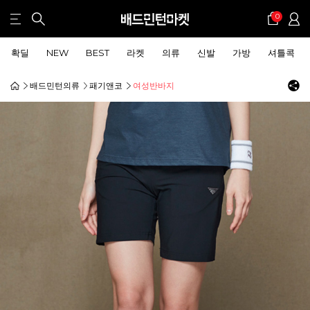
0
확딜
NEW
BEST
라켓
의류
신발
가방
셔틀콕
배드민턴의류
패기앤코
여성반바지