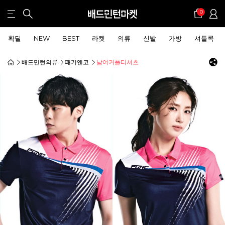
0
확딜
NEW
BEST
라켓
의류
신발
가방
셔틀콕
배드민턴의류
패기앤코
남여커플티셔츠