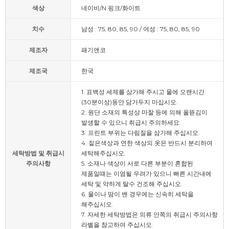
색상
네이비/N.핑크/화이트
치수
남성 : 75, 80, 85, 90 / 여성 : 75, 80, 85, 90
제조자
패기앤코
제조국
한국
1. 표백성 세제를 삼가해 주시고 물에 오랜시간
(30분이상)동안 담가두지 마십시오.
2. 원단 소재의 특성상 마찰 등에 의해 올뜯김이
발생할 수 있으니 취급시 주의하세요.
3. 프린트 부위는 다림질을 삼가해 주십시오.
4. 짙은색상과 연한 색상의 옷은 반드시 분리하여
세탁방법 및 취급시
세탁해주십시오.
주의사항
5. 소재나 색상이 서로 다른 부분이 혼합된
제품일때는 이염될 우려가 있으니 빠른 시간내에
세탁 및 약하게 탈수 건조해 주십시오.
6. 물이나 땀이 밴 경우에는 신속히 세탁을
해주십시오.
7. 자세한 세탁방법은 의류 안쪽의 취급시 주의사항
라벨을 참고하여 주십시오.