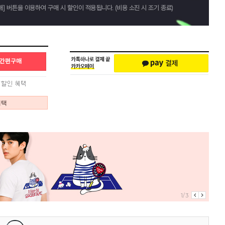
혜택
1/3