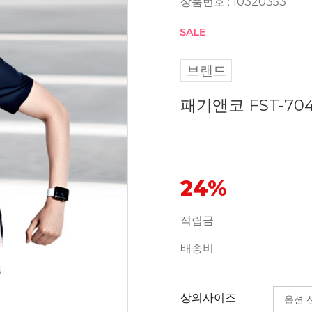
상품번호 : 10320353
브랜드
패기앤코 FST-70
24%
적립금
배송비
상의사이즈