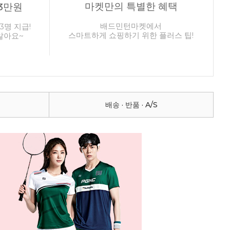
마켓만의 특별한 혜택
3만원
배드민턴마켓에서
3명 지급!
스마트하게 쇼핑하기 위한 플러스 팁!
않아요~
배송 · 반품 · A/S