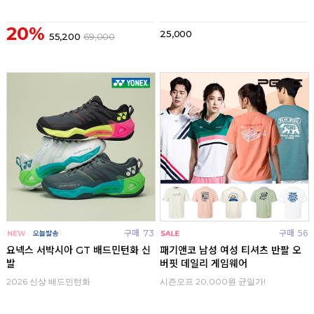
20%
25,000
55,200
69,000
구매
73
구매
56
요넥스 서박시아 GT 배드민턴화 신
패기앤코 남성 여성 티셔츠 반팔 오
발
버핏 데일리 게임웨어
2026 신상 배드민턴화
시즌오프 20,000원 균일가!