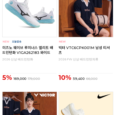
미즈노 웨이브 루미너스 엘리트 배
빅터 VTC6CPK001M 남성 티셔
드민턴화 V1GA262183 와이드
츠
2026 신상 배드민턴화
2026 FW 신상 배드민턴의류
5%
10%
169,000
179,000
59,400
66,000