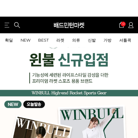
0
확딜
NEW
BEST
라켓
의류
신발
가방
셔틀콕