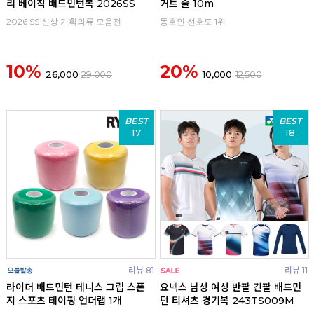
리 베이직 배드민턴복 2026SS
거트 줄 10m
2026 SS 신상 기획의류 모음전
동호인 선호도 1위
10%
20%
26,000
29,000
10,000
12,500
BEST
BEST
17
18
리뷰 81
리뷰 11
라이더 배드민턴 테니스 그립 스폰
요넥스 남성 여성 반팔 긴팔 배드민
지 스포츠 테이핑 언더랩 1개
턴 티셔츠 경기복 243TS009M