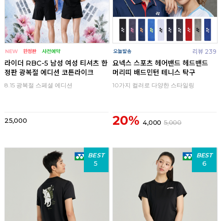
리뷰 239
라이더 RBC-5 남성 여성 티셔츠 한
요넥스 스포츠 헤어밴드 헤드밴드
정판 광복절 에디션 코튼라이크
머리띠 배드민턴 테니스 탁구
8.15 광복절 스페셜 에디션
10가지 컬러로 다양한 스타일링
20%
25,000
4,000
5,000
BEST
BEST
5
6