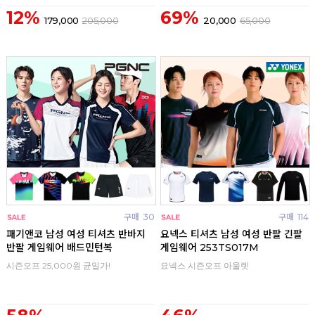
12%
69%
179,000
205,000
20,000
65,000
구매
30
구매
114
패기앤코 남성 여성 티셔츠 반바지
요넥스 티셔츠 남성 여성 반팔 긴팔
반팔 게임웨어 배드민턴복
게임웨어 253TS017M
시즌오프 25,000원 균일가!
요넥스 시즌오프 아울렛