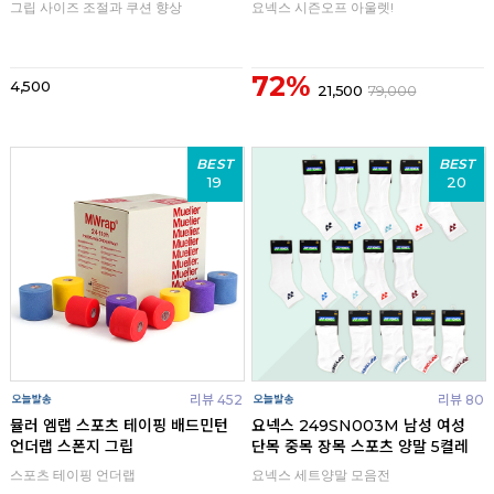
그립 사이즈 조절과 쿠션 향상
요넥스 시즌오프 아울렛!
72%
4,500
21,500
79,000
BEST
BEST
19
20
리뷰 452
리뷰 80
뮬러 엠랩 스포츠 테이핑 배드민턴
요넥스 249SN003M 남성 여성
언더랩 스폰지 그립
단목 중목 장목 스포츠 양말 5켤레
스포츠 테이핑 언더랩
요넥스 세트양말 모음전