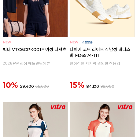
빅터 VTC6CPK001F 여성 티셔츠
나이키 코트 라이트 4 남성 테니스
화 FD6574-111
2026 FW 신상 배드민턴의류
안정적인 지지력 편안한 착용감
10%
15%
59,400
66,000
84,100
99,000