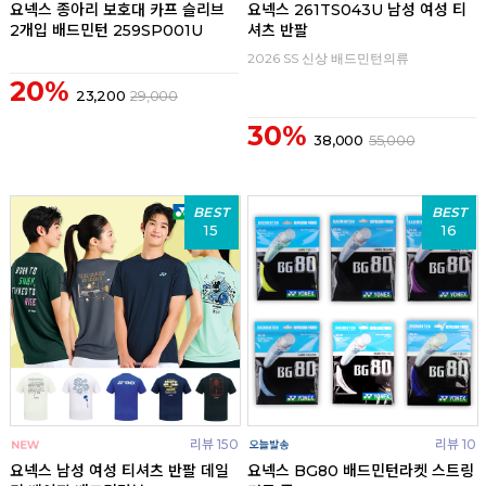
요넥스 종아리 보호대 카프 슬리브
요넥스 261TS043U 남성 여성 티
2개입 배드민턴 259SP001U
셔츠 반팔
2026 SS 신상 배드민턴의류
20%
23,200
29,000
30%
38,000
55,000
BEST
BEST
15
16
리뷰 150
리뷰 10
요넥스 남성 여성 티셔츠 반팔 데일
요넥스 BG80 배드민턴라켓 스트링