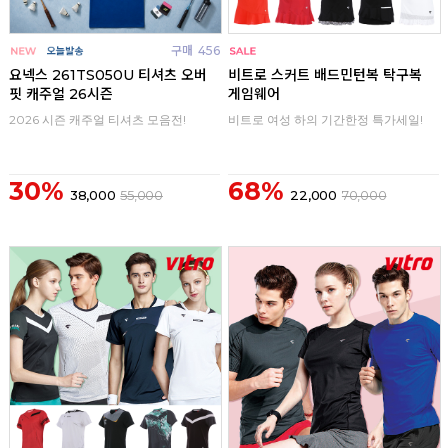
구매
456
구매
0
요넥스 261TS050U 티셔츠 오버
비트로 스커트 배드민턴복 탁구복
핏 캐주얼 26시즌
게임웨어
2026 시즌 캐주얼 티셔츠 모음전!
비트로 여성 하의 기간한정 특가세일!
30%
68%
38,000
55,000
22,000
70,000