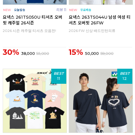
리뷰 11
요넥스 261TS050U 티셔츠 오버
요넥스 263TS044U 남성 여성 티
핏 캐주얼 26시즌
셔츠 오버핏 26FW
2026 시즌 캐주얼 티셔츠 모음전!
2026 FW 신상 배드민턴의류
30%
15%
38,000
55,000
50,000
59,000
BEST
BEST
11
12