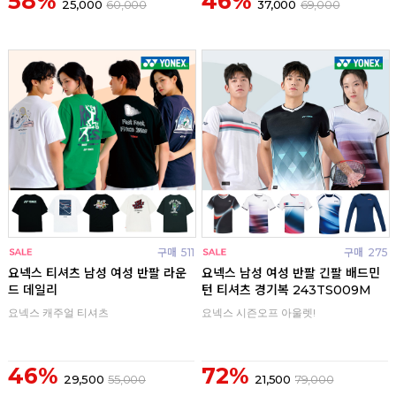
58%
46%
25,000
60,000
37,000
69,000
구매
511
구매
275
요넥스 티셔츠 남성 여성 반팔 라운
요넥스 남성 여성 반팔 긴팔 배드민
드 데일리
턴 티셔츠 경기복 243TS009M
요넥스 캐주얼 티셔츠
요넥스 시즌오프 아울렛!
46%
72%
29,500
55,000
21,500
79,000