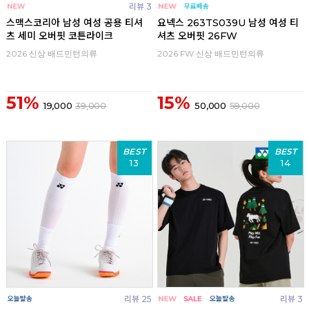
리뷰 3
스맥스코리아 남성 여성 공용 티셔
요넥스 263TS039U 남성 여성 티
츠 세미 오버핏 코튼라이크
셔츠 오버핏 26FW
2026 신상 배드민턴의류
2026 FW 신상 배드민턴의류
51%
15%
19,000
39,000
50,000
59,000
BEST
BEST
13
14
리뷰 25
리뷰 3