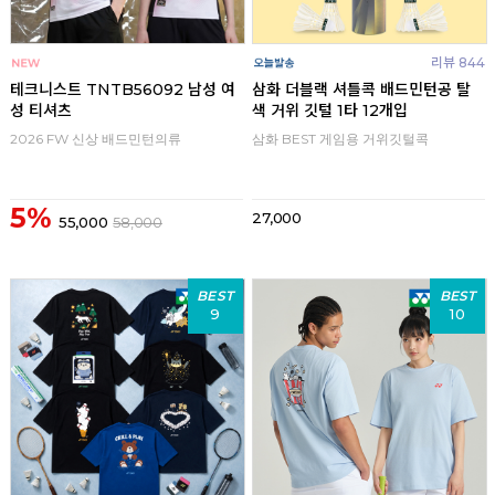
리뷰 844
테크니스트 TNTB56092 남성 여
삼화 더블랙 셔틀콕 배드민턴공 탈
성 티셔츠
색 거위 깃털 1타 12개입
2026 FW 신상 배드민턴의류
삼화 BEST 게임용 거위깃털콕
5%
27,000
55,000
58,000
BEST
BEST
9
10