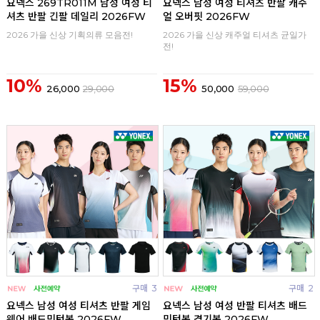
요넥스 269TR011M 남성 여성 티
요넥스 남성 여성 티셔츠 반팔 캐주
셔츠 반팔 긴팔 데일리 2026FW
얼 오버핏 2026FW
2026 가을 신상 기획의류 모음전!
2026 가을 신상 캐주얼 티셔츠 균일가
전!
10%
15%
26,000
29,000
50,000
59,000
구매
3
구매
2
요넥스 남성 여성 티셔츠 반팔 게임
요넥스 남성 여성 반팔 티셔츠 배드
웨어 배드민턴복 2026FW
민턴복 경기복 2026FW