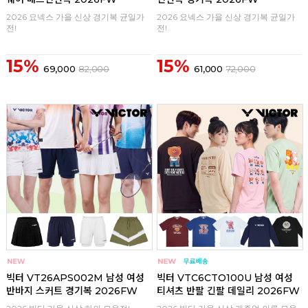
2026 요넥스 가을 신상 경기복 균일가
2026 요넥스 가을 신상 경기복 균일가
전!
전!
15%
15%
69,000
82,000
61,000
72,000
구매
0
구매
0
빅터 VT26APS002M 남성 여성
빅터 VTC6CTO100U 남성 여성
반바지 스커트 경기복 2026FW
티셔츠 반팔 긴팔 데일리 2026FW