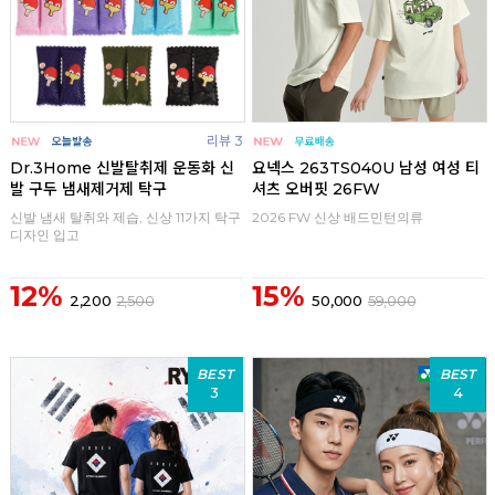
리뷰 3
Dr.3Home 신발탈취제 운동화 신
요넥스 263TS040U 남성 여성 티
발 구두 냄새제거제 탁구
셔츠 오버핏 26FW
신발 냄새 탈취와 제습, 신상 11가지 탁구
2026 FW 신상 배드민턴의류
디자인 입고
12%
15%
2,200
2,500
50,000
59,000
BEST
BEST
3
4