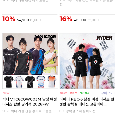
2026 빅터 가을 신상 하의 모음전!
2026 빅터 가을 신상 캐주얼 의류 모음
전!
10%
16%
54,900
61,000
46,000
55,000
구매
0
구매
379
빅터 VTC6CGW003M 남성 여성
라이더 RBC-5 남성 여성 티셔츠 한
티셔츠 반팔 경기복 2026FW
정판 광복절 에디션 코튼라이크
2026 빅터 가을 신상 경기복 모음전!
8.15 광복절 스페셜 에디션