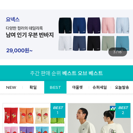
4/18
NEW
확딜
BEST
아울렛
슈퍼세일
오늘발송
BEST
BEST
1
2