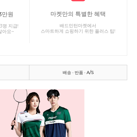
마켓만의 특별한 혜택
3만원
배드민턴마켓에서
3명 지급!
스마트하게 쇼핑하기 위한 플러스 팁!
않아요~
배송 · 반품 · A/S