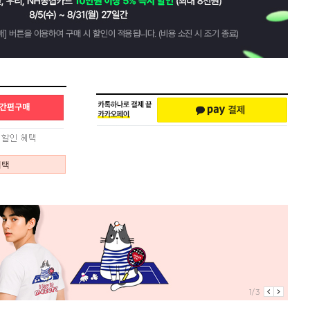
혜택
1/3