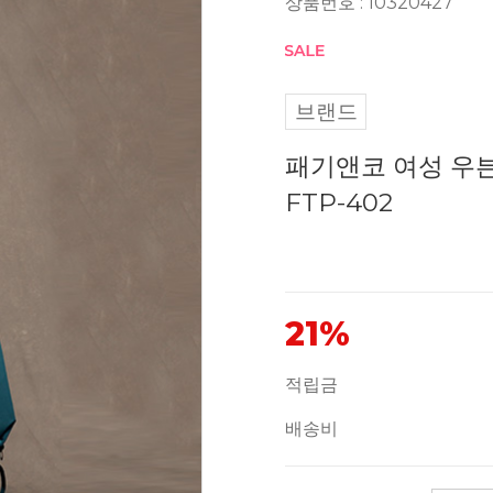
상품번호 : 10320427
브랜드
패기앤코 여성 우븐
FTP-402
21%
적립금
배송비