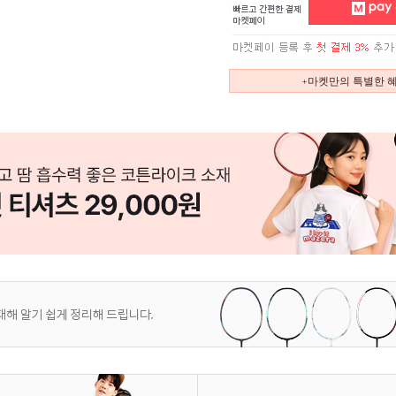
+마켓만의 특별한 