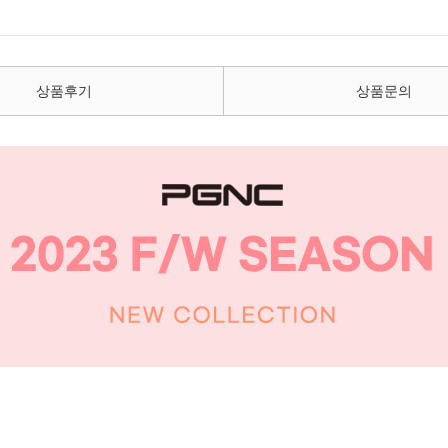
상품후기
상품문의