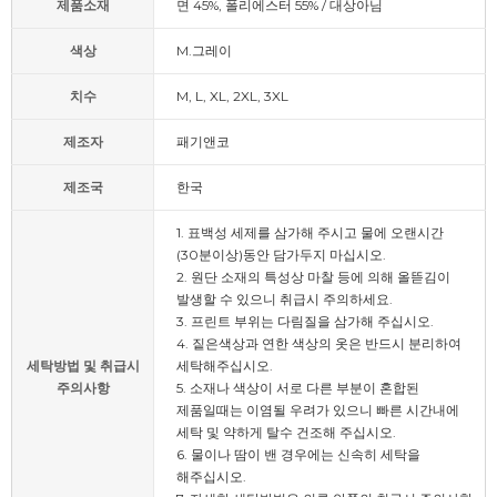
제품소재
면 45%, 폴리에스터 55% / 대상아님
색상
M.그레이
치수
M, L, XL, 2XL, 3XL
제조자
패기앤코
제조국
한국
1. 표백성 세제를 삼가해 주시고 물에 오랜시간
(30분이상)동안 담가두지 마십시오.
2. 원단 소재의 특성상 마찰 등에 의해 올뜯김이
발생할 수 있으니 취급시 주의하세요.
3. 프린트 부위는 다림질을 삼가해 주십시오.
4. 짙은색상과 연한 색상의 옷은 반드시 분리하여
세탁방법 및 취급시
세탁해주십시오.
주의사항
5. 소재나 색상이 서로 다른 부분이 혼합된
제품일때는 이염될 우려가 있으니 빠른 시간내에
세탁 및 약하게 탈수 건조해 주십시오.
6. 물이나 땀이 밴 경우에는 신속히 세탁을
해주십시오.