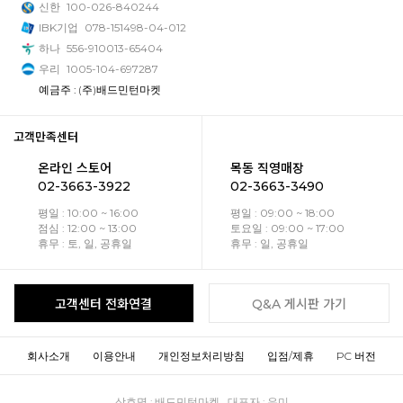
신한
100-026-840244
IBK기업
078-151498-04-012
하나
556-910013-65404
우리
1005-104-697287
예금주 : (주)배드민턴마켓
고객만족센터
온라인 스토어
목동 직영매장
02-3663-3922
02-3663-3490
평일 : 10:00 ~ 16:00
평일 : 09:00 ~ 18:00
점심 : 12:00 ~ 13:00
토요일 : 09:00 ~ 17:00
휴무 : 토, 일, 공휴일
휴무 : 일, 공휴일
고객센터 전화연결
Q&A 게시판 가기
회사소개
이용안내
개인정보처리방침
입점/제휴
PC 버전
상호명 : 배드민턴마켓 대표자 : 유미