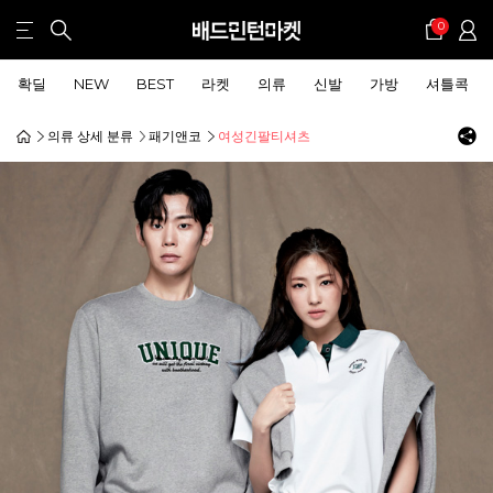
0
확딜
NEW
BEST
라켓
의류
신발
가방
셔틀콕
의류 상세 분류
패기앤코
여성긴팔티셔츠