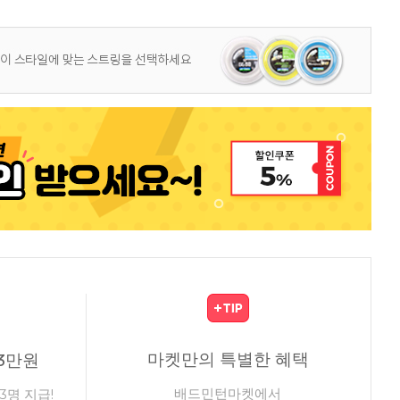
마켓만의 특별한 혜택
3만원
배드민턴마켓에서
3명 지급!