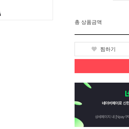
총 상품금액
찜하기