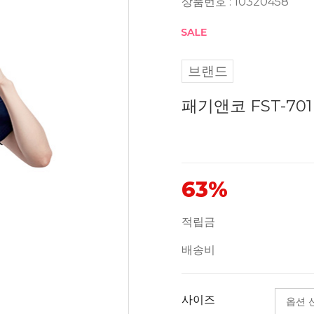
상품번호 : 10320458
브랜드
패기앤코 FST-70
63%
적립금
배송비
사이즈