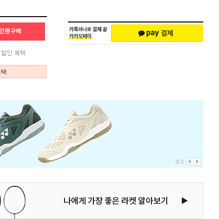
혜택
1/3