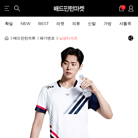
0
확딜
NEW
BEST
라켓
의류
신발
가방
셔틀콕
배드민턴의류
패기앤코
남성티셔츠