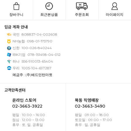
장바구니
최근본상품
주문조회
마이페이지
입금 계좌 안내
국민
808837-04-002608
NH농협
098-01-175790
신한
100-026-840244
IBK기업
078-151498-04-012
하나
556-910013-65404
우리
1005-104-697287
예금주 : (주)배드민턴마켓
고객만족센터
온라인 스토어
목동 직영매장
02-3663-3922
02-3663-3490
평일 : 10:00 ~ 16:00
평일 : 09:00 ~ 18:00
점심 : 12:00 ~ 13:00
토요일 : 09:00 ~ 17:00
휴무 : 토, 일, 공휴일
휴무 : 일, 공휴일