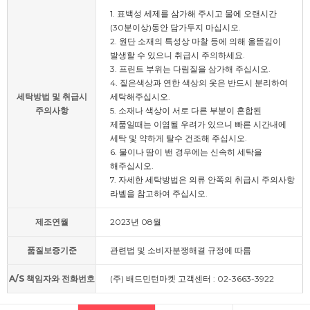
1. 표백성 세제를 삼가해 주시고 물에 오랜시간
(30분이상)동안 담가두지 마십시오.
2. 원단 소재의 특성상 마찰 등에 의해 올뜯김이
발생할 수 있으니 취급시 주의하세요.
3. 프린트 부위는 다림질을 삼가해 주십시오.
4. 짙은색상과 연한 색상의 옷은 반드시 분리하여
세탁방법 및 취급시
세탁해주십시오.
주의사항
5. 소재나 색상이 서로 다른 부분이 혼합된
제품일때는 이염될 우려가 있으니 빠른 시간내에
세탁 및 약하게 탈수 건조해 주십시오.
6. 물이나 땀이 밴 경우에는 신속히 세탁을
해주십시오.
7. 자세한 세탁방법은 의류 안쪽의 취급시 주의사항
라벨을 참고하여 주십시오.
제조연월
2023년 08월
품질보증기준
관련법 및 소비자분쟁해결 규정에 따름
A/S 책임자와 전화번호
(주) 배드민턴마켓 고객센터 : 02-3663-3922