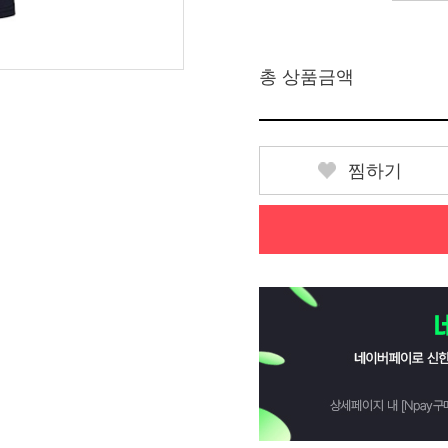
총 상품금액
찜하기