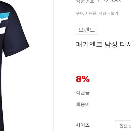
상품번호 : 10320483
브랜드
패기앤코 남성 티셔츠
8%
적립금
배송비
사이즈