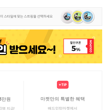
마켓만의 특별한 혜택
3만원
배드민턴마켓에서
3명 지급!