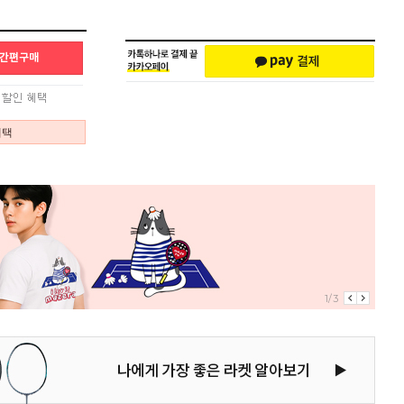
혜택
1/3