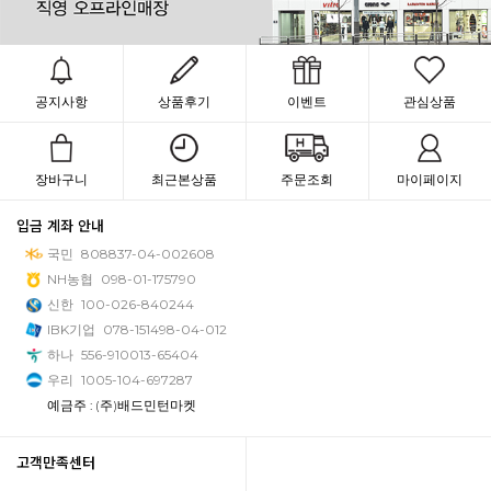
공지사항
상품후기
이벤트
관심상품
장바구니
최근본상품
주문조회
마이페이지
입금 계좌 안내
국민
808837-04-002608
NH농협
098-01-175790
신한
100-026-840244
IBK기업
078-151498-04-012
하나
556-910013-65404
우리
1005-104-697287
예금주 : (주)배드민턴마켓
고객만족센터