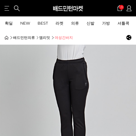
0
확딜
NEW
BEST
라켓
의류
신발
가방
셔틀콕
배드민턴의류
엠리밋
여성긴바지