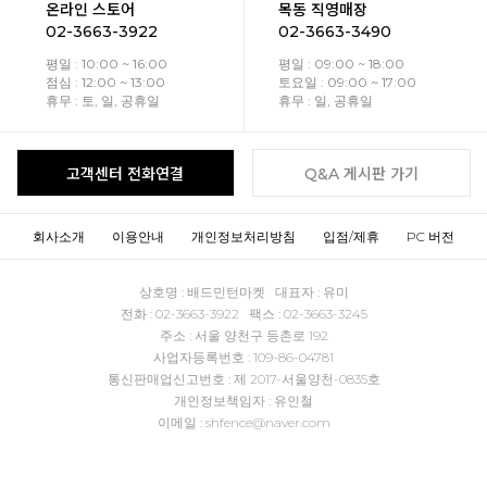
온라인 스토어
목동 직영매장
02-3663-3922
02-3663-3490
평일 : 10:00 ~ 16:00
평일 : 09:00 ~ 18:00
점심 : 12:00 ~ 13:00
토요일 : 09:00 ~ 17:00
휴무 : 토, 일, 공휴일
휴무 : 일, 공휴일
고객센터 전화연결
Q&A 게시판 가기
회사소개
이용안내
개인정보처리방침
입점/제휴
PC 버전
상호명 : 배드민턴마켓 대표자 : 유미
전화 : 02-3663-3922 팩스 : 02-3663-3245
주소 : 서울 양천구 등촌로 192
사업자등록번호 : 109-86-04781
통신판매업신고번호 : 제 2017-서울양천-0835호
개인정보책임자 : 유인철
이메일 : shfence@naver.com