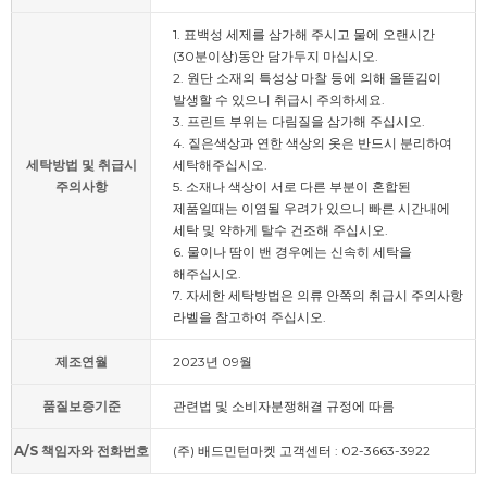
1. 표백성 세제를 삼가해 주시고 물에 오랜시간
(30분이상)동안 담가두지 마십시오.
2. 원단 소재의 특성상 마찰 등에 의해 올뜯김이
발생할 수 있으니 취급시 주의하세요.
3. 프린트 부위는 다림질을 삼가해 주십시오.
4. 짙은색상과 연한 색상의 옷은 반드시 분리하여
세탁방법 및 취급시
세탁해주십시오.
주의사항
5. 소재나 색상이 서로 다른 부분이 혼합된
제품일때는 이염될 우려가 있으니 빠른 시간내에
세탁 및 약하게 탈수 건조해 주십시오.
6. 물이나 땀이 밴 경우에는 신속히 세탁을
해주십시오.
7. 자세한 세탁방법은 의류 안쪽의 취급시 주의사항
라벨을 참고하여 주십시오.
제조연월
2023년 09월
품질보증기준
관련법 및 소비자분쟁해결 규정에 따름
A/S 책임자와 전화번호
(주) 배드민턴마켓 고객센터 : 02-3663-3922