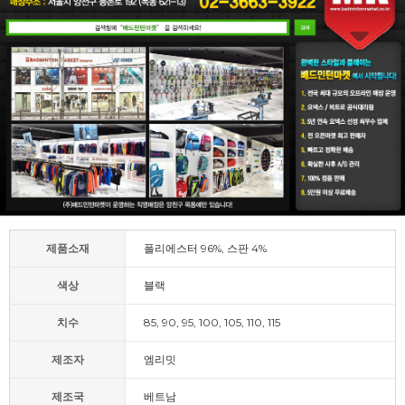
제품소재
폴리에스터 96%, 스판 4%
색상
블랙
치수
85, 90, 95, 100, 105, 110, 115
제조자
엠리밋
제조국
베트남