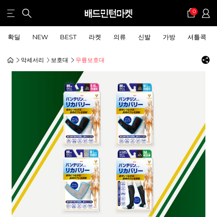
0
확딜
NEW
BEST
라켓
의류
신발
가방
셔틀콕
악세서리
보호대
무릎보호대