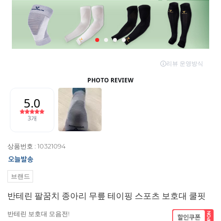
상품번호 : 10321094
브랜드
반테린 팔꿈치 종아리 무릎 테이핑 스포츠 보호대 쿨핏
반테린 보호대 모음전!