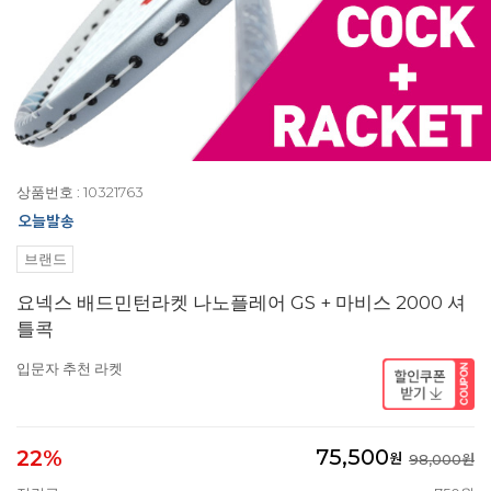
상품번호 : 10321763
브랜드
요넥스 배드민턴라켓 나노플레어 GS + 마비스 2000 셔
틀콕
입문자 추천 라켓
75,500
22%
원
98,000원