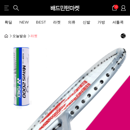
0
확딜
NEW
BEST
라켓
의류
신발
가방
셔틀콕
오늘발송
라켓