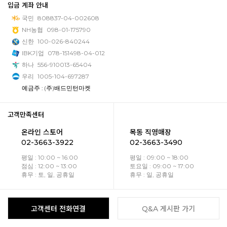
입금 계좌 안내
국민
808837-04-002608
NH농협
098-01-175790
신한
100-026-840244
IBK기업
078-151498-04-012
하나
556-910013-65404
우리
1005-104-697287
예금주 : (주)배드민턴마켓
고객만족센터
온라인 스토어
목동 직영매장
02-3663-3922
02-3663-3490
평일 : 10:00 ~ 16:00
평일 : 09:00 ~ 18:00
점심 : 12:00 ~ 13:00
토요일 : 09:00 ~ 17:00
휴무 : 토, 일, 공휴일
휴무 : 일, 공휴일
고객센터 전화연결
Q&A 게시판 가기