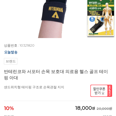
상품번호 : 10321820
브랜드
반테린코와 서포터 손목 보호대 의료용 헬스 골프 테이
핑 아대
샌드위치형 테이핑 구조로 손목관절 지지
18,000
10%
원
20,000원