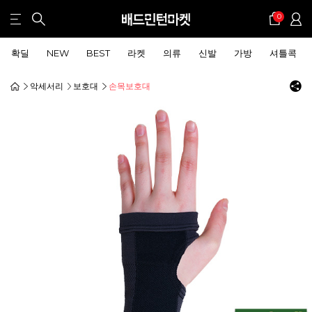
0
확딜
NEW
BEST
라켓
의류
신발
가방
셔틀콕
악세서리
보호대
손목보호대