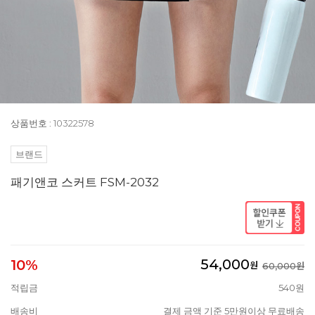
상품번호 : 10322578
브랜드
패기앤코 스커트 FSM-2032
54,000
10%
원
60,000원
적립금
540원
배송비
결제 금액 기준 5만원이상 무료배송