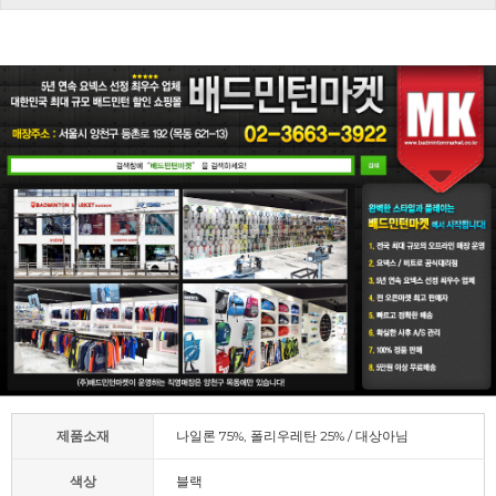
제품소재
나일론 75%, 폴리우레탄 25% / 대상아님
색상
블랙