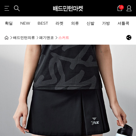
0
확딜
NEW
BEST
라켓
의류
신발
가방
셔틀콕
배드민턴의류
패기앤코
스커트