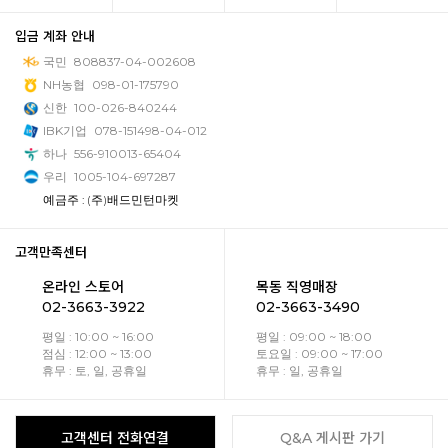
입금 계좌 안내
국민
808837-04-002608
NH농협
098-01-175790
신한
100-026-840244
IBK기업
078-151498-04-012
하나
556-910013-65404
우리
1005-104-697287
예금주 : (주)배드민턴마켓
고객만족센터
온라인 스토어
목동 직영매장
02-3663-3922
02-3663-3490
평일 : 10:00 ~ 16:00
평일 : 09:00 ~ 18:00
점심 : 12:00 ~ 13:00
토요일 : 09:00 ~ 17:00
휴무 : 토, 일, 공휴일
휴무 : 일, 공휴일
고객센터 전화연결
Q&A 게시판 가기