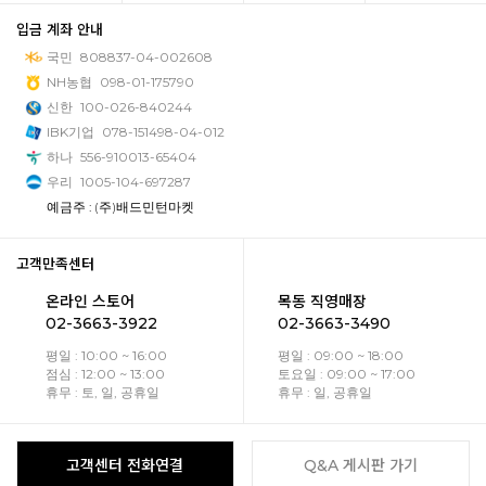
입금 계좌 안내
국민
808837-04-002608
NH농협
098-01-175790
신한
100-026-840244
IBK기업
078-151498-04-012
하나
556-910013-65404
우리
1005-104-697287
예금주 : (주)배드민턴마켓
고객만족센터
온라인 스토어
목동 직영매장
02-3663-3922
02-3663-3490
평일 : 10:00 ~ 16:00
평일 : 09:00 ~ 18:00
점심 : 12:00 ~ 13:00
토요일 : 09:00 ~ 17:00
휴무 : 토, 일, 공휴일
휴무 : 일, 공휴일
고객센터 전화연결
Q&A 게시판 가기