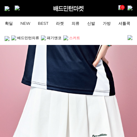
0
확딜
NEW
BEST
라켓
의류
신발
가방
셔틀콕
배드민턴의류
패기앤코
스커트