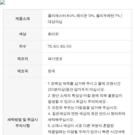
폴리에스터 80%, 레이온 13%, 폴리우레탄 7% /
제품소재
대상아님
색상
화이트
치수
75, 80, 85, 90
제조자
패기앤코
제조국
한국
1. 표백성 세제를 삼가해 주시고 물에 오랜시간
(30분이상)동안 담가두지 마십시오.
2. 원단 소재의 특성상 마찰 등에 의해 올뜯김이
발생할 수 있으니 취급시 주의하세요.
3. 프린트 부위는 다림질을 삼가해 주십시오.
4. 짙은색상과 연한 색상의 옷은 반드시 분리하여
세탁방법 및 취급시
세탁해주십시오.
주의사항
5. 소재나 색상이 서로 다른 부분이 혼합된
제품일때는 이염될 우려가 있으니 빠른 시간내에