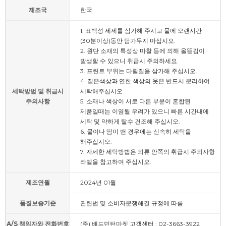
제조국
한국
1. 표백성 세제를 삼가해 주시고 물에 오랜시간
(30분이상)동안 담가두지 마십시오.
2. 원단 소재의 특성상 마찰 등에 의해 올뜯김이
발생할 수 있으니 취급시 주의하세요.
3. 프린트 부위는 다림질을 삼가해 주십시오.
4. 짙은색상과 연한 색상의 옷은 반드시 분리하여
세탁방법 및 취급시
세탁해주십시오.
주의사항
5. 소재나 색상이 서로 다른 부분이 혼합된
제품일때는 이염될 우려가 있으니 빠른 시간내에
세탁 및 약하게 탈수 건조해 주십시오.
6. 물이나 땀이 밴 경우에는 신속히 세탁을
해주십시오.
7. 자세한 세탁방법은 의류 안쪽의 취급시 주의사항
라벨을 참고하여 주십시오.
제조연월
2024년 01월
품질보증기준
관련법 및 소비자분쟁해결 규정에 따름
A/S 책임자와 전화번호
(주) 배드민턴마켓 고객센터 : 02-3663-3922