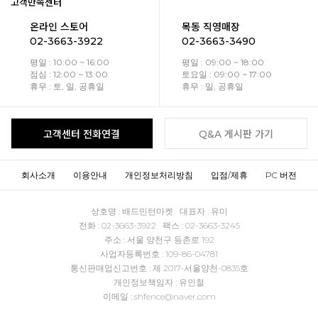
고객만족센터
온라인 스토어
목동 직영매장
02-3663-3922
02-3663-3490
평일 : 10:00 ~ 16:00
평일 : 09:00 ~ 18:00
점심 : 12:00 ~ 13:00
토요일 : 09:00 ~ 17:00
휴무 : 토, 일, 공휴일
휴무 : 일, 공휴일
고객센터 전화연결
Q&A 게시판 가기
회사소개
이용안내
개인정보처리방침
입점/제휴
PC 버전
상호명 : 배드민턴마켓 대표자 : 유미
전화 : 02-3663-3922 팩스 : 02-3663-3245
주소 : 서울 양천구 등촌로 192
사업자등록번호 : 109-86-04781
통신판매업신고번호 : 제 2017-서울양천-0835호
개인정보책임자 : 유인철
이메일 : shfence@naver.com