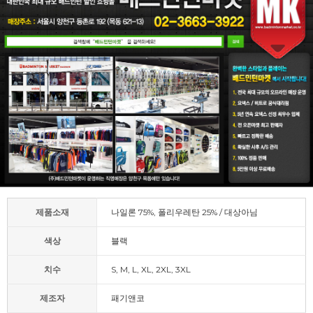
제품소재
나일론 75%, 폴리우레탄 25% / 대상아님
색상
블랙
치수
S, M, L, XL, 2XL, 3XL
제조자
패기앤코