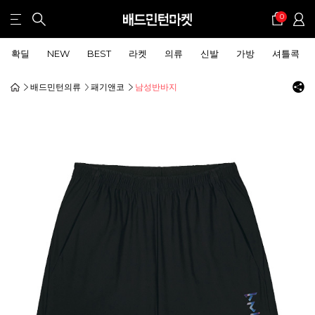
0
확딜
NEW
BEST
라켓
의류
신발
가방
셔틀콕
배드민턴의류
패기앤코
남성반바지