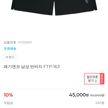
상품번호 : 10322601
브랜드
패기앤코 남성 반바지 FTP-163
45,000
10%
원
50,000원
적립금
450원