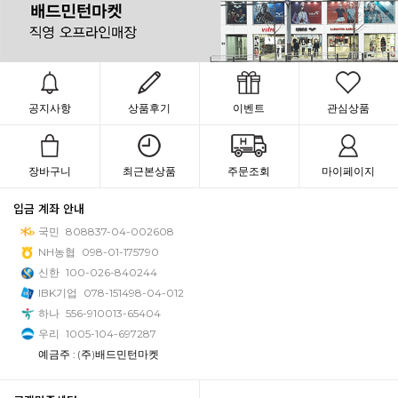
공지사항
상품후기
이벤트
관심상품
장바구니
최근본상품
주문조회
마이페이지
입금 계좌 안내
국민
808837-04-002608
NH농협
098-01-175790
신한
100-026-840244
IBK기업
078-151498-04-012
하나
556-910013-65404
우리
1005-104-697287
예금주 : (주)배드민턴마켓