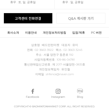
휴무 : 토, 일, 공휴일
휴무 : 일, 공휴일
고객센터 전화연결
Q&A 게시판 가기
회사소개
이용안내
개인정보처리방침
입점/제휴
PC 버전
상호명 : 배드민턴마켓 대표자 : 유미
전화 : 02-3663-3922 팩스 : 02-3663-3245
주소 : 서울 양천구 등촌로 192
사업자등록번호 : 109-86-04781
통신판매업신고번호 : 제 2017-서울양천-0835호
개인정보책임자 : 유인철
이메일 : shfence@naver.com
COPYRIGHT © BADMINTONMARKET CORP. ALL RIGHT RESERVED.