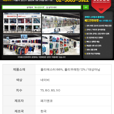
제품소재
폴리에스터 88%, 폴리우레탄 12% / 대상아님
색상
네이비
치수
75, 80, 85, 90
제조자
패기앤코
제조국
한국