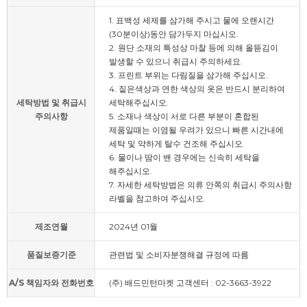
1. 표백성 세제를 삼가해 주시고 물에 오랜시간
(30분이상)동안 담가두지 마십시오.
2. 원단 소재의 특성상 마찰 등에 의해 올뜯김이
발생할 수 있으니 취급시 주의하세요.
3. 프린트 부위는 다림질을 삼가해 주십시오.
4. 짙은색상과 연한 색상의 옷은 반드시 분리하여
세탁방법 및 취급시
세탁해주십시오.
주의사항
5. 소재나 색상이 서로 다른 부분이 혼합된
제품일때는 이염될 우려가 있으니 빠른 시간내에
세탁 및 약하게 탈수 건조해 주십시오.
6. 물이나 땀이 밴 경우에는 신속히 세탁을
해주십시오.
7. 자세한 세탁방법은 의류 안쪽의 취급시 주의사항
라벨을 참고하여 주십시오.
제조연월
2024년 01월
품질보증기준
관련법 및 소비자분쟁해결 규정에 따름
A/S 책임자와 전화번호
(주) 배드민턴마켓 고객센터 : 02-3663-3922