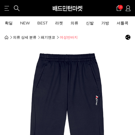
0
확딜
NEW
BEST
라켓
의류
신발
가방
셔틀콕
의류 상세 분류
패기앤코
여성반바지