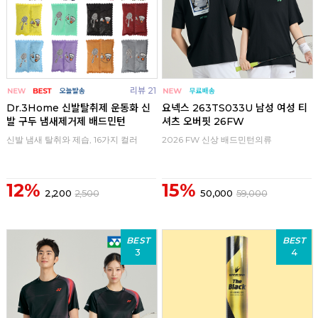
리뷰 21
Dr.3Home 신발탈취제 운동화 신
요넥스 263TS033U 남성 여성 티
발 구두 냄새제거제 배드민턴
셔츠 오버핏 26FW
신발 냄새 탈취와 제습, 16가지 컬러
2026 FW 신상 배드민턴의류
12%
15%
2,200
2,500
50,000
59,000
BEST
BEST
3
4