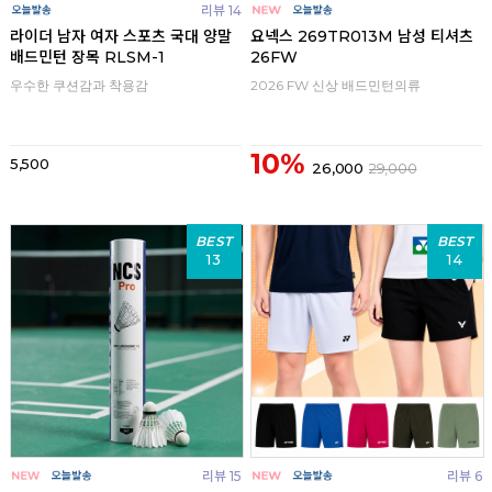
리뷰 14
라이더 남자 여자 스포츠 국대 양말
요넥스 269TR013M 남성 티셔츠
배드민턴 장목 RLSM-1
26FW
우수한 쿠션감과 착용감
2026 FW 신상 배드민턴의류
10%
5,500
26,000
29,000
BEST
BEST
13
14
리뷰 15
리뷰 6