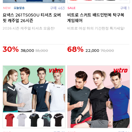
구매
463
구매
1
요넥스 261TS050U 티셔츠 오버
비트로 스커트 배드민턴복 탁구복
핏 캐주얼 26시즌
게임웨어
2026 시즌 캐주얼 티셔츠 모음전!
비트로 여성 하의 기간한정 특가세일!
30%
68%
38,000
55,000
22,000
70,000