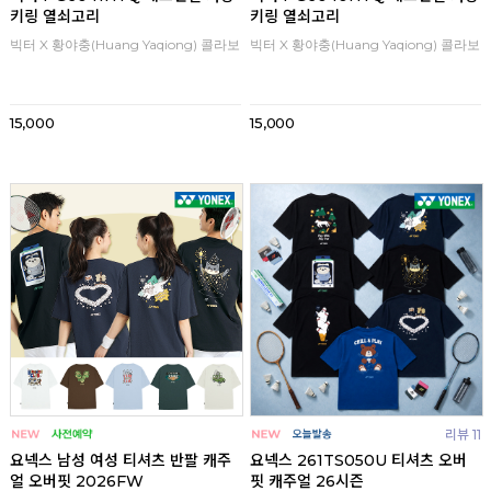
키링 열쇠고리
키링 열쇠고리
빅터 X 황야충(Huang Yaqiong) 콜라보
빅터 X 황야충(Huang Yaqiong) 콜라보
15,000
15,000
리뷰 11
요넥스 남성 여성 티셔츠 반팔 캐주
요넥스 261TS050U 티셔츠 오버
얼 오버핏 2026FW
핏 캐주얼 26시즌