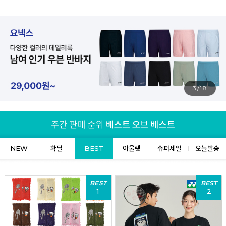
4/18
NEW
확딜
BEST
아울렛
슈퍼세일
오늘발송
BEST
BEST
1
2