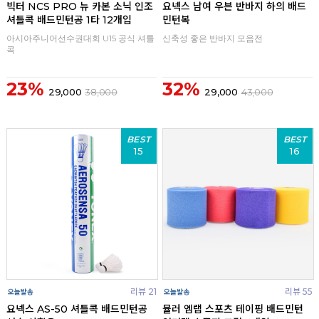
빅터 NCS PRO 뉴 카본 소닉 인조
요넥스 남여 우븐 반바지 하의 배드
셔틀콕 배드민턴공 1타 12개입
민턴복
아시아주니어선수권대회 U15 공식 셔틀
신축성 좋은 반바지 모음전
콕
23%
32%
29,000
38,000
29,000
43,000
BEST
BEST
15
16
리뷰 21
리뷰 55
요넥스 AS-50 셔틀콕 배드민턴공
뮬러 엠랩 스포츠 테이핑 배드민턴