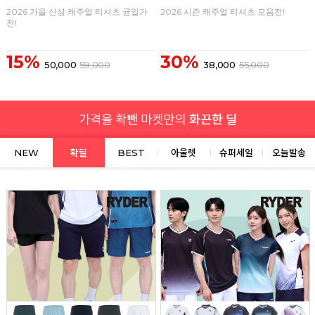
2026 가을 신상 캐주얼 티셔츠 균일가
2026 시즌 캐주얼 티셔츠 모음전!
전!
15%
30%
50,000
59,000
38,000
55,000
NEW
확딜
BEST
아울렛
슈퍼세일
오늘발송