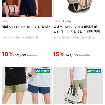
빅터 VTC6CPK001F 여성 티셔츠
요넥스 BA72629EX 베이지 배드
민턴 테니스 가방 3단 라켓백 백팩
2026 FW 신상 배드민턴의류
2026 기어로직시리즈 월드컬렉션
10%
15%
59,400
66,000
143,000
169,000