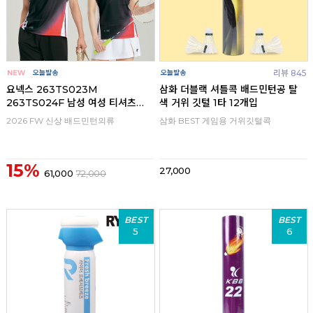
리뷰 845
요넥스 263TS023M
삼화 더블랙 셔틀콕 배드민턴공 탈
263TS024F 남성 여성 티셔츠
색 거위 깃털 1타 12개입
26FW
2026 FW 신상 배드민턴의류
삼화 BEST 게임용 거위깃털콕
15%
27,000
61,000
72,000
BEST
BEST
5
6