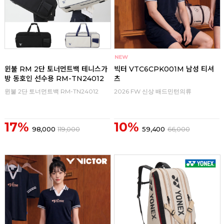
윈불 RM 2단 토너먼트백 테니스가
빅터 VTC6CPK001M 남성 티셔
방 동호인 선수용 RM-TN24012
츠
윈불 2단 토너먼트백 RM-TN24012
2026 FW 신상 배드민턴의류
17%
10%
98,000
119,000
59,400
66,000