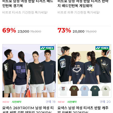
비트로 남성 여성 반팔 티셔츠 배드
비트로 남성 여성 반팔 티셔츠 반바
민턴복 경기복
지 배드민턴복 게임웨어
비트로 티셔츠 기간한정 특가세일!
비트로 의류 기간한정 특가세일!
69%
73%
23,000
75,000
20,000
75,000
구매
19
구매
20
요넥스 269TR011M 남성 여성 티
요넥스 남성 여성 티셔츠 반팔 캐주
셔츠 반팔 긴팔 데일리 2026FW
얼 오버핏 2026FW