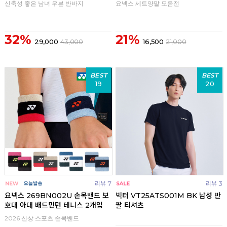
신축성 좋은 남녀 우븐 반바지
요넥스 세트양말 모음전
32%
21%
29,000
43,000
16,500
21,000
BEST
BEST
19
20
리뷰 7
리뷰 3
요넥스 269BN002U 손목밴드 보
빅터 VT25ATS001M BK 남성 반
호대 아대 배드민턴 테니스 2개입
팔 티셔츠
2026 신상 스포츠 손목밴드