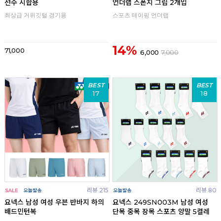
선수 시합용
언더랩 스폰지 그립 2개입
최상급 거위깃털 경기용
스포츠 테이핑 언더랩
14%
71,000
6,000
7,000
BEST
BEST
17
18
리뷰 215
리뷰 80
요넥스 남성 여성 우븐 반바지 하의
요넥스 249SN003M 남성 여성
배드민턴복
단목 중목 장목 스포츠 양말 5켤레