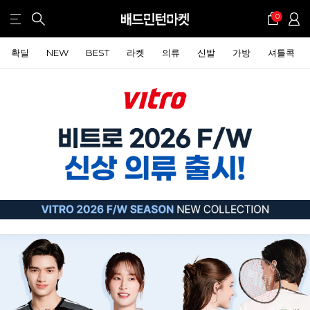
0
확딜
NEW
BEST
라켓
의류
신발
가방
셔틀콕