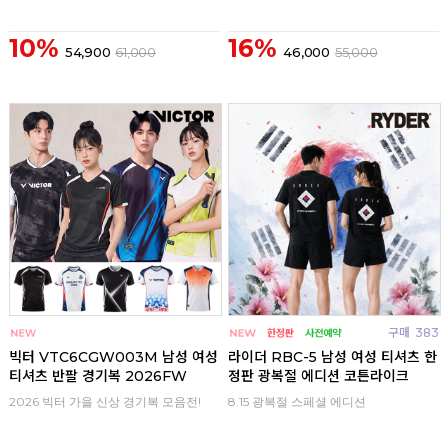
10%
16%
54,900
61,000
46,000
55,000
구매
0
구매
383
빅터 VTC6CGW003M 남성 여성
라이더 RBC-5 남성 여성 티셔츠 한
티셔츠 반팔 경기복 2026FW
정판 광복절 에디션 코튼라이크
2026 빅터 가을 신상 경기복 모음전!
8.15 광복절 스페셜 에디션