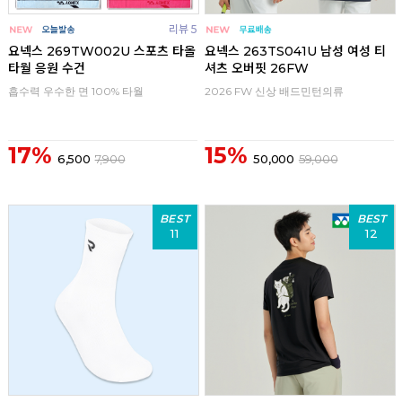
리뷰 5
요넥스 269TW002U 스포츠 타올
요넥스 263TS041U 남성 여성 티
타월 응원 수건
셔츠 오버핏 26FW
흡수력 우수한 면 100% 타월
2026 FW 신상 배드민턴의류
17%
15%
6,500
7,900
50,000
59,000
BEST
BEST
11
12