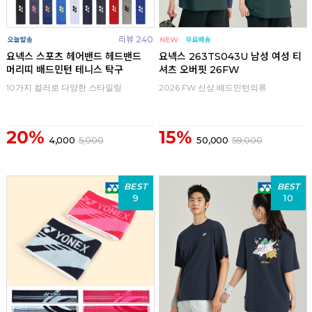
리뷰 240
요넥스 스포츠 헤어밴드 헤드밴드
요넥스 263TS043U 남성 여성 티
머리띠 배드민턴 테니스 탁구
셔츠 오버핏 26FW
10가지 컬러로 다양한 스타일링
2026 FW 신상 배드민턴의류
20%
15%
4,000
5,000
50,000
59,000
BEST
BEST
9
10