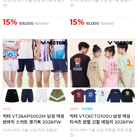
2026 요넥스 가을 신상 경기복 균일가
2026 요넥스 가을 신상 경기복 균일가
전!
전!
15%
15%
69,000
82,000
61,000
72,000
구매
0
구매
0
빅터 VT26APS002M 남성 여성
빅터 VTC6CTO100U 남성 여성
반바지 스커트 경기복 2026FW
티셔츠 반팔 긴팔 데일리 2026FW
2026 빅터 가을 신상 하의 모음전!
2026 빅터 가을 신상 캐주얼 의류 모음
전!