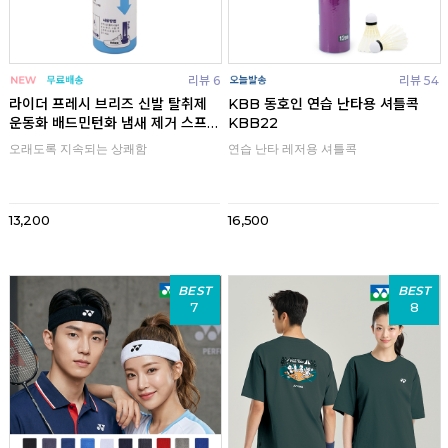
리뷰 6
리뷰 54
라이더 프레시 브리즈 신발 탈취제
KBB 동호인 연습 난타용 셔틀콕
운동화 배드민턴화 냄새 제거 스프
KBB22
레이
오래도록 지속되는 상쾌함
연습 난타 레저용 셔틀콕
13,200
16,500
BEST
BEST
7
8