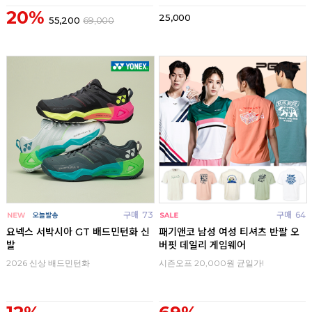
20%
25,000
55,200
69,000
구매
73
구매
64
요넥스 서박시아 GT 배드민턴화 신
패기앤코 남성 여성 티셔츠 반팔 오
발
버핏 데일리 게임웨어
2026 신상 배드민턴화
시즌오프 20,000원 균일가!