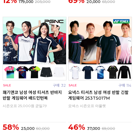
12%
69%
179,000
205,000
20,000
65,000
구매
32
구매
114
패기앤코 남성 여성 티셔츠 반바지
요넥스 티셔츠 남성 여성 반팔 긴팔
반팔 게임웨어 배드민턴복
게임웨어 253TS017M
시즌오프 25,000원 균일가!
요넥스 시즌오프 아울렛
58%
46%
25,000
60,000
37,000
69,000