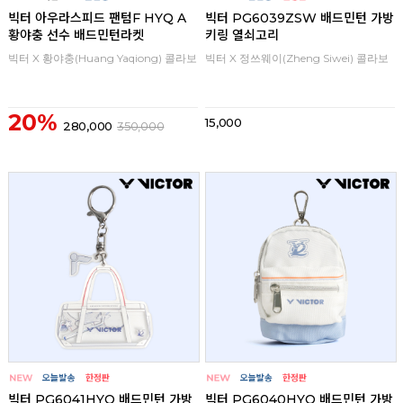
빅터 아우라스피드 팬텀F HYQ A
빅터 PG6039ZSW 배드민턴 가방
황야충 선수 배드민턴라켓
키링 열쇠고리
빅터 X 황야충(Huang Yaqiong) 콜라보
빅터 X 정쓰웨이(Zheng Siwei) 콜라보
20%
15,000
280,000
350,000
빅터 PG6041HYQ 배드민턴 가방
빅터 PG6040HYQ 배드민턴 가방