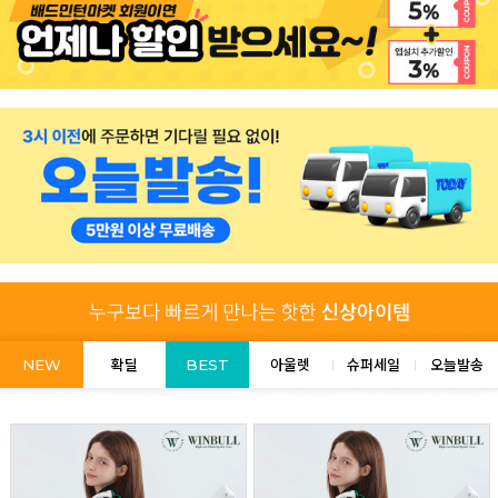
NEW
확딜
BEST
아울렛
슈퍼세일
오늘발송