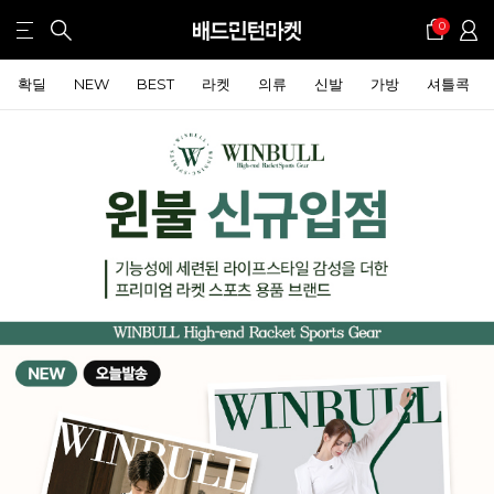
0
확딜
NEW
BEST
라켓
의류
신발
가방
셔틀콕