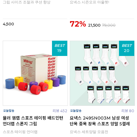
그립 사이즈 조절과 쿠션 향상
요넥스 시즌오프 아울렛!
72%
4,500
21,500
79,000
BEST
BEST
19
20
리뷰 452
리뷰 80
뮬러 엠랩 스포츠 테이핑 배드민턴
요넥스 249SN003M 남성 여성
언더랩 스폰지 그립
단목 중목 장목 스포츠 양말 5켤레
스포츠 테이핑 언더랩
요넥스 세트양말 모음전