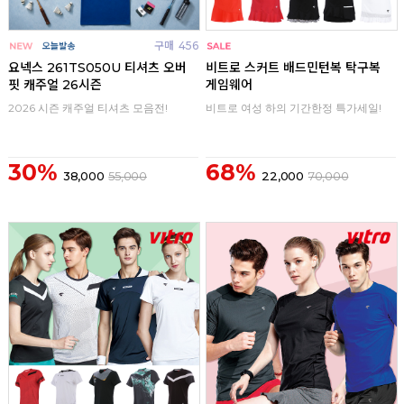
구매
456
구매
0
요넥스 261TS050U 티셔츠 오버
비트로 스커트 배드민턴복 탁구복
핏 캐주얼 26시즌
게임웨어
2026 시즌 캐주얼 티셔츠 모음전!
비트로 여성 하의 기간한정 특가세일!
30%
68%
38,000
55,000
22,000
70,000