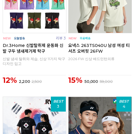
리뷰 3
Dr.3Home 신발탈취제 운동화 신
요넥스 263TS040U 남성 여성 티
발 구두 냄새제거제 탁구
셔츠 오버핏 26FW
신발 냄새 탈취와 제습, 신상 11가지 탁구
2026 FW 신상 배드민턴의류
디자인 입고
12%
15%
2,200
2,500
50,000
59,000
BEST
BEST
3
4