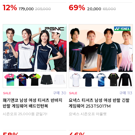
12%
69%
179,000
205,000
20,000
65,000
구매
30
구매
113
패기앤코 남성 여성 티셔츠 반바지
요넥스 티셔츠 남성 여성 반팔 긴팔
반팔 게임웨어 배드민턴복
게임웨어 253TS017M
시즌오프 25,000원 균일가!
요넥스 시즌오프 아울렛