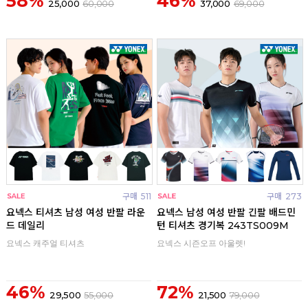
58%
46%
25,000
60,000
37,000
69,000
구매
511
구매
273
요넥스 티셔츠 남성 여성 반팔 라운
요넥스 남성 여성 반팔 긴팔 배드민
드 데일리
턴 티셔츠 경기복 243TS009M
요넥스 캐주얼 티셔츠
요넥스 시즌오프 아울렛!
46%
72%
29,500
55,000
21,500
79,000