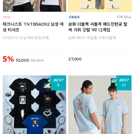
리뷰 844
테크니스트 TNTB56092 남성 여
삼화 더블랙 셔틀콕 배드민턴공 탈
성 티셔츠
색 거위 깃털 1타 12개입
2026 FW 신상 배드민턴의류
삼화 BEST 게임용 거위깃털콕
5%
27,000
55,000
58,000
BEST
BEST
9
10