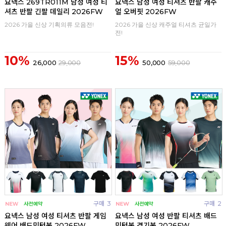
요넥스 269TR011M 남성 여성 티
요넥스 남성 여성 티셔츠 반팔 캐주
셔츠 반팔 긴팔 데일리 2026FW
얼 오버핏 2026FW
2026 가을 신상 기획의류 모음전!
2026 가을 신상 캐주얼 티셔츠 균일가
전!
10%
15%
26,000
29,000
50,000
59,000
구매
3
구매
2
요넥스 남성 여성 티셔츠 반팔 게임
요넥스 남성 여성 반팔 티셔츠 배드
웨어 배드민턴복 2026FW
민턴복 경기복 2026FW