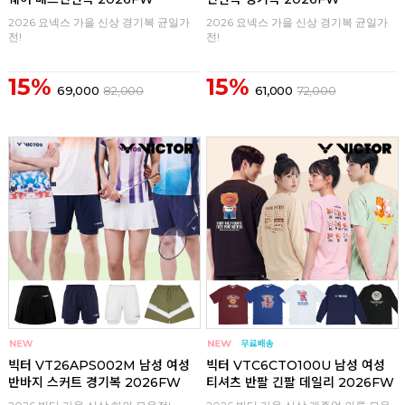
2026 요넥스 가을 신상 경기복 균일가
2026 요넥스 가을 신상 경기복 균일가
전!
전!
15%
15%
69,000
82,000
61,000
72,000
구매
0
구매
0
빅터 VT26APS002M 남성 여성
빅터 VTC6CTO100U 남성 여성
반바지 스커트 경기복 2026FW
티셔츠 반팔 긴팔 데일리 2026FW