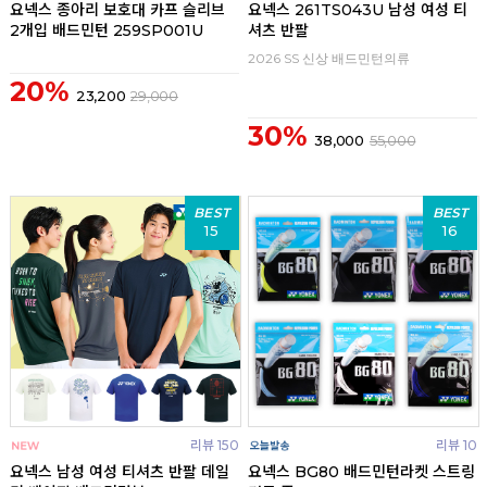
요넥스 종아리 보호대 카프 슬리브
요넥스 261TS043U 남성 여성 티
2개입 배드민턴 259SP001U
셔츠 반팔
2026 SS 신상 배드민턴의류
20%
23,200
29,000
30%
38,000
55,000
BEST
BEST
15
16
리뷰 150
리뷰 10
요넥스 남성 여성 티셔츠 반팔 데일
요넥스 BG80 배드민턴라켓 스트링