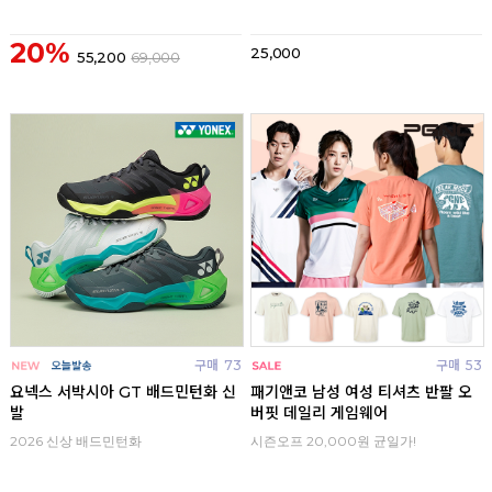
20%
25,000
55,200
69,000
구매
73
구매
53
요넥스 서박시아 GT 배드민턴화 신
패기앤코 남성 여성 티셔츠 반팔 오
발
버핏 데일리 게임웨어
2026 신상 배드민턴화
시즌오프 20,000원 균일가!