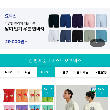
4/18
NEW
확딜
BEST
아울렛
슈퍼세일
오늘발송
BEST
BEST
1
2