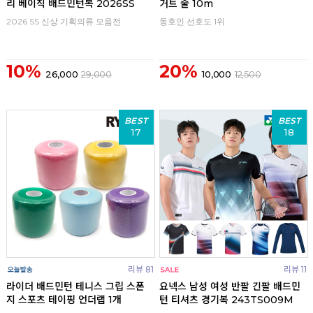
리 베이직 배드민턴복 2026SS
거트 줄 10m
2026 SS 신상 기획의류 모음전
동호인 선호도 1위
10%
20%
26,000
29,000
10,000
12,500
BEST
BEST
17
18
리뷰 81
리뷰 11
라이더 배드민턴 테니스 그립 스폰
요넥스 남성 여성 반팔 긴팔 배드민
지 스포츠 테이핑 언더랩 1개
턴 티셔츠 경기복 243TS009M