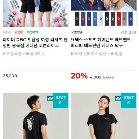
리뷰 239
라이더 RBC-5 남성 여성 티셔츠 한
요넥스 스포츠 헤어밴드 헤드밴드
정판 광복절 에디션 코튼라이크
머리띠 배드민턴 테니스 탁구
8.15 광복절 스페셜 에디션
10가지 컬러로 다양한 스타일링
20%
25,000
4,000
5,000
BEST
BEST
5
6