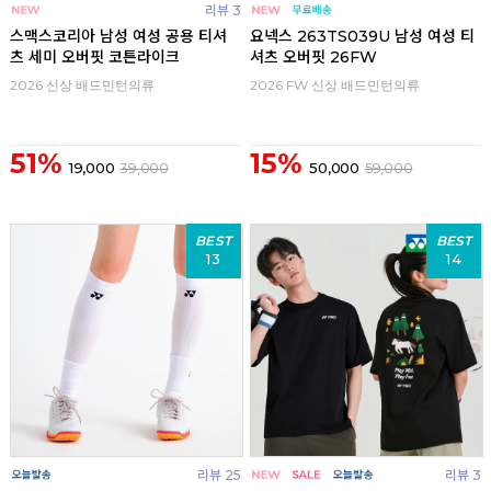
리뷰 3
스맥스코리아 남성 여성 공용 티셔
요넥스 263TS039U 남성 여성 티
츠 세미 오버핏 코튼라이크
셔츠 오버핏 26FW
2026 신상 배드민턴의류
2026 FW 신상 배드민턴의류
51%
15%
19,000
39,000
50,000
59,000
BEST
BEST
13
14
리뷰 25
리뷰 3