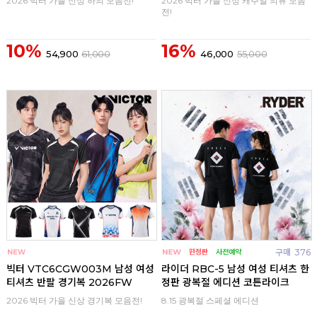
2026 빅터 가을 신상 하의 모음전!
2026 빅터 가을 신상 캐주얼 의류 모음
전!
10%
16%
54,900
61,000
46,000
55,000
구매
0
구매
376
빅터 VTC6CGW003M 남성 여성
라이더 RBC-5 남성 여성 티셔츠 한
티셔츠 반팔 경기복 2026FW
정판 광복절 에디션 코튼라이크
2026 빅터 가을 신상 경기복 모음전!
8.15 광복절 스페셜 에디션