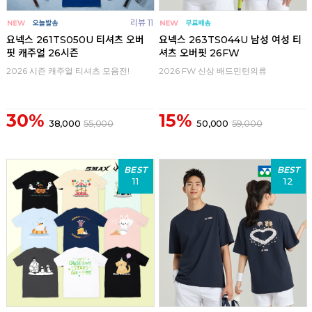
리뷰 11
요넥스 261TS050U 티셔츠 오버
요넥스 263TS044U 남성 여성 티
핏 캐주얼 26시즌
셔츠 오버핏 26FW
2026 시즌 캐주얼 티셔츠 모음전!
2026 FW 신상 배드민턴의류
30%
15%
38,000
55,000
50,000
59,000
BEST
BEST
11
12