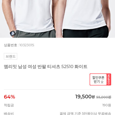
상품번호 : 10323015
브랜드
엠리밋 남성 여성 반팔 티셔츠 52510 화이트
19,500
64%
원
55,000원
적립금
190원
배송비
결제 금액 기준 5만원이상 무료배송