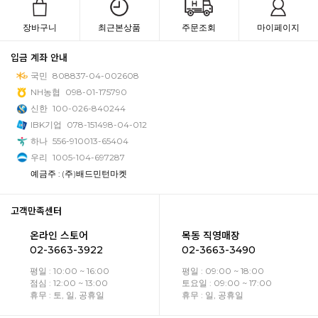
장바구니
최근본상품
주문조회
마이페이지
입금 계좌 안내
국민
808837-04-002608
NH농협
098-01-175790
신한
100-026-840244
IBK기업
078-151498-04-012
하나
556-910013-65404
우리
1005-104-697287
예금주 : (주)배드민턴마켓
고객만족센터
온라인 스토어
목동 직영매장
02-3663-3922
02-3663-3490
평일 : 10:00 ~ 16:00
평일 : 09:00 ~ 18:00
점심 : 12:00 ~ 13:00
토요일 : 09:00 ~ 17:00
휴무 : 토, 일, 공휴일
휴무 : 일, 공휴일