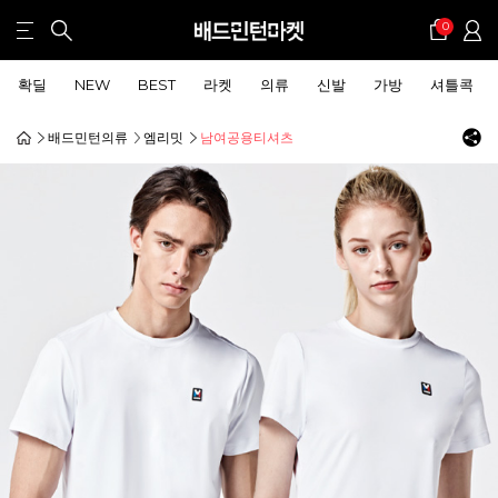
0
확딜
NEW
BEST
라켓
의류
신발
가방
셔틀콕
배드민턴의류
엠리밋
남여공용티셔츠