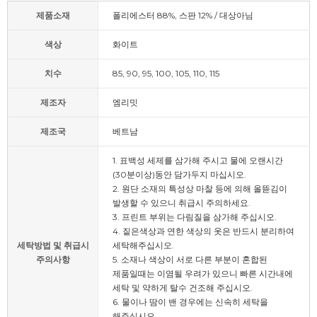
제품소재
폴리에스터 88%, 스판 12% / 대상아님
색상
화이트
치수
85, 90, 95, 100, 105, 110, 115
제조자
엠리밋
제조국
베트남
1. 표백성 세제를 삼가해 주시고 물에 오랜시간
(30분이상)동안 담가두지 마십시오.
2. 원단 소재의 특성상 마찰 등에 의해 올뜯김이
발생할 수 있으니 취급시 주의하세요.
3. 프린트 부위는 다림질을 삼가해 주십시오.
4. 짙은색상과 연한 색상의 옷은 반드시 분리하여
세탁방법 및 취급시
세탁해주십시오.
주의사항
5. 소재나 색상이 서로 다른 부분이 혼합된
제품일때는 이염될 우려가 있으니 빠른 시간내에
세탁 및 약하게 탈수 건조해 주십시오.
6. 물이나 땀이 밴 경우에는 신속히 세탁을
해주십시오.