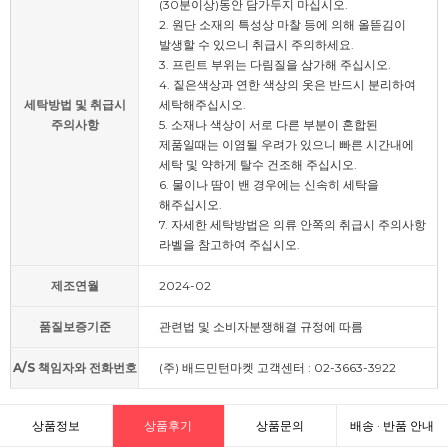
(30분이상)동안 담가두지 마십시오.
2. 원단 소재의 특성상 마찰 등에 의해 올뜯김이
발생할 수 있으니 취급시 주의하세요.
3. 프린트 부위는 다림질을 삼가해 주십시오.
4. 짙은색상과 연한 색상의 옷은 반드시 분리하여
세탁방법 및 취급시
세탁해주십시오.
주의사항
5. 소재나 색상이 서로 다른 부분이 혼합된
제품일때는 이염될 우려가 있으니 빠른 시간내에
세탁 및 약하게 탈수 건조해 주십시오.
6. 물이나 땀이 밴 경우에는 신속히 세탁을
해주십시오.
7. 자세한 세탁방법은 의류 안쪽의 취급시 주의사항
라벨을 참고하여 주십시오.
제조연월
2024-02
품질보증기준
관련법 및 소비자분쟁해결 규정에 따름
A/S 책임자와 전화번호
(주) 배드민턴마켓 고객센터 : 02-3663-3922
상품정보
상품후기
상품문의
배송 · 반품 안내