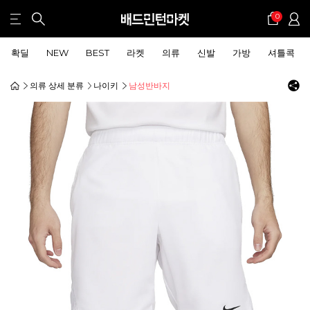
0
확딜
NEW
BEST
라켓
의류
신발
가방
셔틀콕
의류 상세 분류
나이키
남성반바지