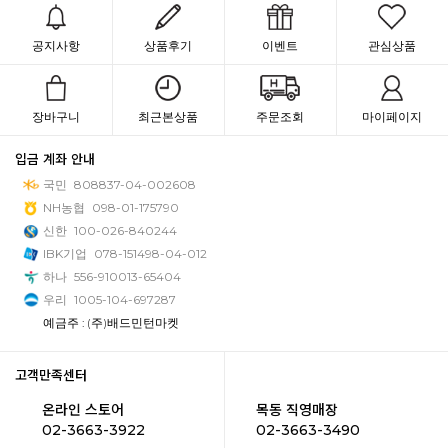
공지사항
상품후기
이벤트
관심상품
장바구니
최근본상품
주문조회
마이페이지
입금 계좌 안내
국민
808837-04-002608
NH농협
098-01-175790
신한
100-026-840244
IBK기업
078-151498-04-012
하나
556-910013-65404
우리
1005-104-697287
예금주 : (주)배드민턴마켓
고객만족센터
온라인 스토어
목동 직영매장
02-3663-3922
02-3663-3490