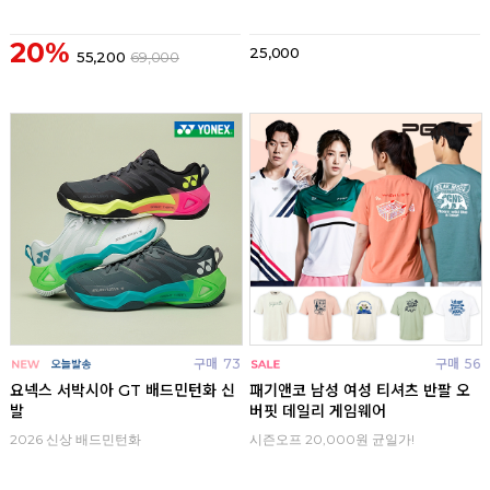
20%
25,000
55,200
69,000
구매
73
구매
56
요넥스 서박시아 GT 배드민턴화 신
패기앤코 남성 여성 티셔츠 반팔 오
발
버핏 데일리 게임웨어
2026 신상 배드민턴화
시즌오프 20,000원 균일가!