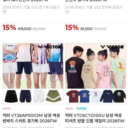
2026 요넥스 가을 신상 경기복 균일가
2026 요넥스 가을 신상 경기복 균일가
전!
전!
15%
15%
69,000
82,000
61,000
72,000
구매
0
구매
0
빅터 VT26APS002M 남성 여성
빅터 VTC6CTO100U 남성 여성
반바지 스커트 경기복 2026FW
티셔츠 반팔 긴팔 데일리 2026FW