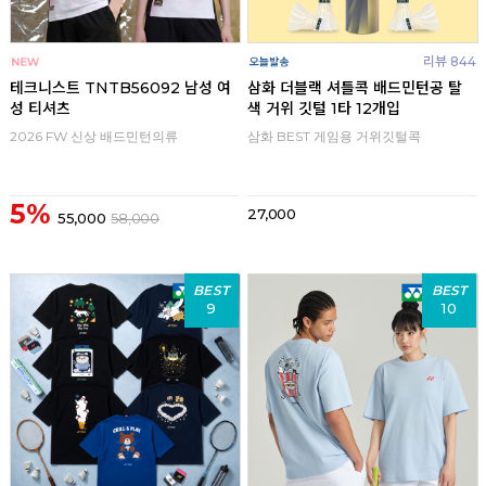
리뷰 844
테크니스트 TNTB56092 남성 여
삼화 더블랙 셔틀콕 배드민턴공 탈
성 티셔츠
색 거위 깃털 1타 12개입
2026 FW 신상 배드민턴의류
삼화 BEST 게임용 거위깃털콕
5%
27,000
55,000
58,000
BEST
BEST
9
10