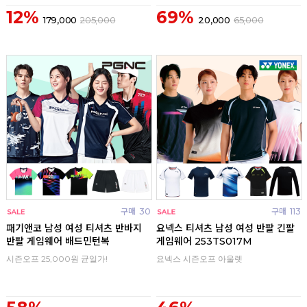
12%
69%
179,000
205,000
20,000
65,000
구매
30
구매
113
패기앤코 남성 여성 티셔츠 반바지
요넥스 티셔츠 남성 여성 반팔 긴팔
반팔 게임웨어 배드민턴복
게임웨어 253TS017M
시즌오프 25,000원 균일가!
요넥스 시즌오프 아울렛