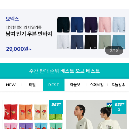
4/18
NEW
확딜
BEST
아울렛
슈퍼세일
오늘발송
BEST
BEST
1
2