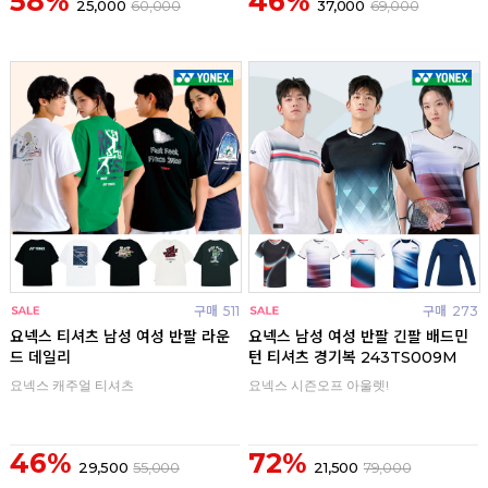
58%
46%
25,000
60,000
37,000
69,000
구매
511
구매
273
요넥스 티셔츠 남성 여성 반팔 라운
요넥스 남성 여성 반팔 긴팔 배드민
드 데일리
턴 티셔츠 경기복 243TS009M
요넥스 캐주얼 티셔츠
요넥스 시즌오프 아울렛!
46%
72%
29,500
55,000
21,500
79,000