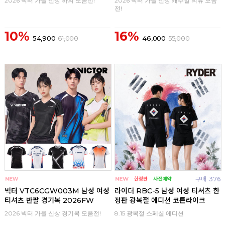
2026 빅터 가을 신상 하의 모음전!
2026 빅터 가을 신상 캐주얼 의류 모음
전!
10%
16%
54,900
61,000
46,000
55,000
구매
0
구매
376
빅터 VTC6CGW003M 남성 여성
라이더 RBC-5 남성 여성 티셔츠 한
티셔츠 반팔 경기복 2026FW
정판 광복절 에디션 코튼라이크
2026 빅터 가을 신상 경기복 모음전!
8.15 광복절 스페셜 에디션