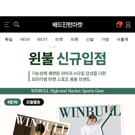
0
확딜
NEW
BEST
라켓
의류
신발
가방
셔틀콕