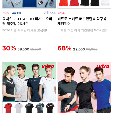
구매
456
구매
0
요넥스 261TS050U 티셔츠 오버
비트로 스커트 배드민턴복 탁구복
핏 캐주얼 26시즌
게임웨어
2026 시즌 캐주얼 티셔츠 모음전!
비트로 여성 하의 기간한정 특가세일!
30%
68%
38,000
55,000
22,000
70,000