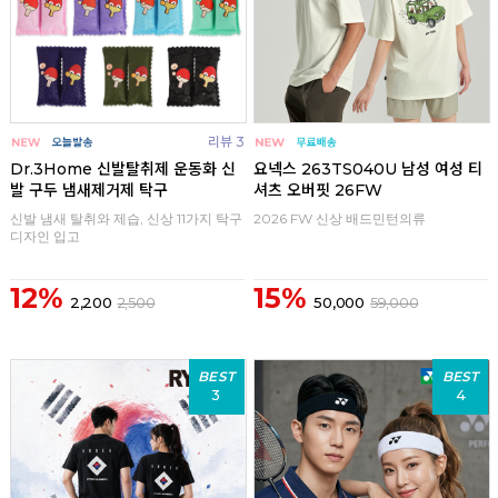
리뷰 3
Dr.3Home 신발탈취제 운동화 신
요넥스 263TS040U 남성 여성 티
발 구두 냄새제거제 탁구
셔츠 오버핏 26FW
신발 냄새 탈취와 제습, 신상 11가지 탁구
2026 FW 신상 배드민턴의류
디자인 입고
12%
15%
2,200
2,500
50,000
59,000
BEST
BEST
3
4