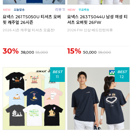
리뷰 11
요넥스 261TS050U 티셔츠 오버
요넥스 263TS044U 남성 여성 티
핏 캐주얼 26시즌
셔츠 오버핏 26FW
2026 시즌 캐주얼 티셔츠 모음전!
2026 FW 신상 배드민턴의류
30%
15%
38,000
55,000
50,000
59,000
BEST
BEST
11
12