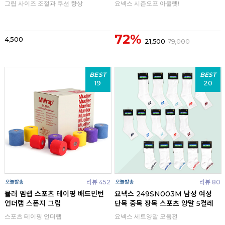
그립 사이즈 조절과 쿠션 향상
요넥스 시즌오프 아울렛!
72%
4,500
21,500
79,000
BEST
BEST
19
20
리뷰 452
리뷰 80
뮬러 엠랩 스포츠 테이핑 배드민턴
요넥스 249SN003M 남성 여성
언더랩 스폰지 그립
단목 중목 장목 스포츠 양말 5켤레
스포츠 테이핑 언더랩
요넥스 세트양말 모음전