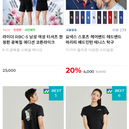
리뷰 239
라이더 RBC-5 남성 여성 티셔츠 한
요넥스 스포츠 헤어밴드 헤드밴드
정판 광복절 에디션 코튼라이크
머리띠 배드민턴 테니스 탁구
8.15 광복절 스페셜 에디션
10가지 컬러로 다양한 스타일링
20%
25,000
4,000
5,000
BEST
BEST
5
6