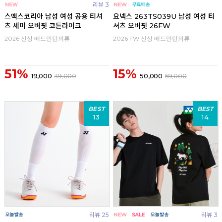
리뷰 3
스맥스코리아 남성 여성 공용 티셔
요넥스 263TS039U 남성 여성 티
츠 세미 오버핏 코튼라이크
셔츠 오버핏 26FW
2026 신상 배드민턴의류
2026 FW 신상 배드민턴의류
51%
15%
19,000
39,000
50,000
59,000
BEST
BEST
13
14
리뷰 25
리뷰 3