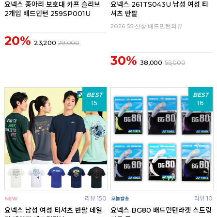
요넥스 종아리 보호대 카프 슬리브
요넥스 261TS043U 남성 여성 티
2개입 배드민턴 259SP001U
셔츠 반팔
2026 SS 신상 배드민턴의류
20%
23,200
29,000
30%
38,000
55,000
BEST
BEST
15
16
리뷰 150
리뷰 10
요넥스 남성 여성 티셔츠 반팔 데일
요넥스 BG80 배드민턴라켓 스트링