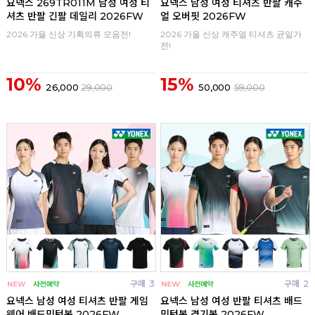
요넥스 269TR011M 남성 여성 티
요넥스 남성 여성 티셔츠 반팔 캐주
셔츠 반팔 긴팔 데일리 2026FW
얼 오버핏 2026FW
2026 가을 신상 기획의류 모음전!
2026 가을 신상 캐주얼 티셔츠 균일가
전!
10%
15%
26,000
29,000
50,000
59,000
구매
3
구매
2
요넥스 남성 여성 티셔츠 반팔 게임
요넥스 남성 여성 반팔 티셔츠 배드
웨어 배드민턴복 2026FW
민턴복 경기복 2026FW