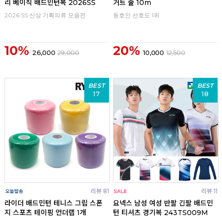
리 베이직 배드민턴복 2026SS
거트 줄 10m
2026 SS 신상 기획의류 모음전
동호인 선호도 1위
10%
20%
26,000
29,000
10,000
12,500
BEST
BEST
17
18
리뷰 81
리뷰 11
라이더 배드민턴 테니스 그립 스폰
요넥스 남성 여성 반팔 긴팔 배드민
지 스포츠 테이핑 언더랩 1개
턴 티셔츠 경기복 243TS009M