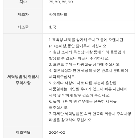
치수
75, 80, 85, 90
제조자
싸이코버드
제조국
한국
1. 표백성 세제를 삼가해 주시고 물에 오랜시간
(30분이상)동안 담가두지 마십시오.
2. 원단 소재의 특성상 마찰 등에 의해 올뜯김이
발생할 수 있으니 취급시 주의하세요.
3. 프린트 부위는 다림질을 삼가해 주십시오.
4. 짙은색상과 연한 색상의 옷은 반드시 분리하여
세탁방법 및 취급시
세탁해주십시오.
주의사항
5. 소재나 색상이 서로 다른 부분이 혼합된
제품일때는 이염될 우려가 있으니 빠른 시간내에
세탁 및 약하게 탈수 건조해 주십시오.
6. 물이나 땀이 밴 경우에는 신속히 세탁을
해주십시오.
7. 자세한 세탁방법은 의류 안쪽의 취급시 주의사항
라벨을 참고하여 주십시오.
제조연월
2024-02