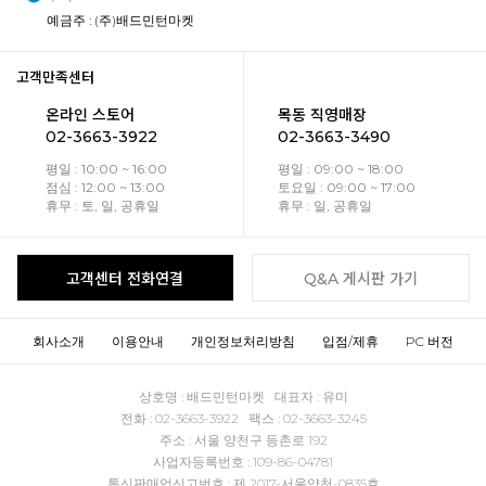
예금주 : (주)배드민턴마켓
고객만족센터
온라인 스토어
목동 직영매장
02-3663-3922
02-3663-3490
평일 : 10:00 ~ 16:00
평일 : 09:00 ~ 18:00
점심 : 12:00 ~ 13:00
토요일 : 09:00 ~ 17:00
휴무 : 토, 일, 공휴일
휴무 : 일, 공휴일
고객센터 전화연결
Q&A 게시판 가기
회사소개
이용안내
개인정보처리방침
입점/제휴
PC 버전
상호명 : 배드민턴마켓 대표자 : 유미
전화 : 02-3663-3922 팩스 : 02-3663-3245
주소 : 서울 양천구 등촌로 192
사업자등록번호 : 109-86-04781
통신판매업신고번호 : 제 2017-서울양천-0835호