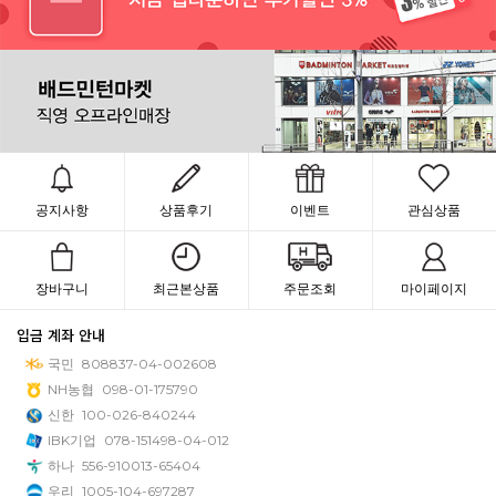
공지사항
상품후기
이벤트
관심상품
장바구니
최근본상품
주문조회
마이페이지
입금 계좌 안내
국민
808837-04-002608
NH농협
098-01-175790
신한
100-026-840244
IBK기업
078-151498-04-012
하나
556-910013-65404
우리
1005-104-697287