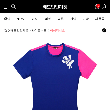
0
확딜
NEW
BEST
라켓
의류
신발
가방
셔틀콕
배드민턴의류
싸이코버드
여성티셔츠