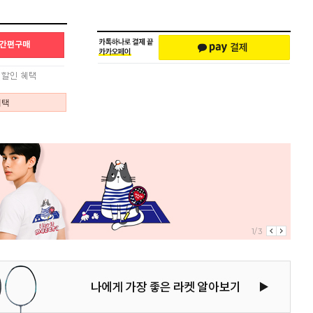
혜택
1/3