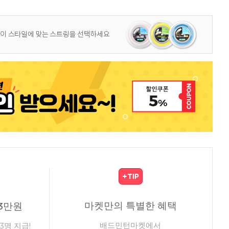
마켓만의 특별한 혜택
3만원
배드민턴마켓에서
3명 지급!