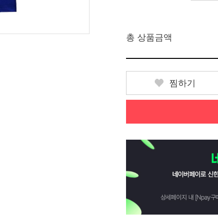
총 상품금액
찜하기