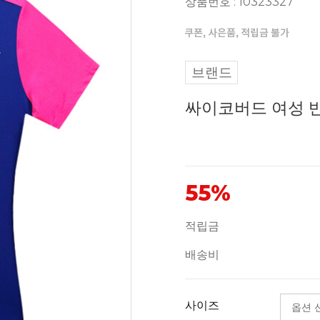
상품번호 : 10323327
브랜드
싸이코버드 여성 반팔
55%
적립금
배송비
사이즈