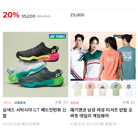
20%
25,000
55,200
69,000
구매
73
구매
62
요넥스 서박시아 GT 배드민턴화 신
패기앤코 남성 여성 티셔츠 반팔 오
발
버핏 데일리 게임웨어
2026 신상 배드민턴화
시즌오프 20,000원 균일가!