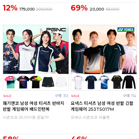
12%
69%
179,000
205,000
20,000
65,000
구매
30
구매
114
패기앤코 남성 여성 티셔츠 반바지
요넥스 티셔츠 남성 여성 반팔 긴팔
반팔 게임웨어 배드민턴복
게임웨어 253TS017M
시즌오프 25,000원 균일가!
요넥스 시즌오프 아울렛