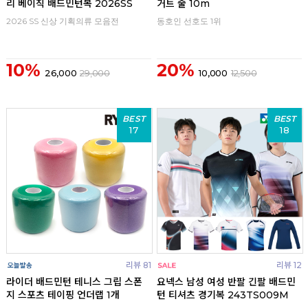
리 베이직 배드민턴복 2026SS
거트 줄 10m
2026 SS 신상 기획의류 모음전
동호인 선호도 1위
10%
20%
26,000
29,000
10,000
12,500
BEST
BEST
17
18
리뷰 81
리뷰 12
라이더 배드민턴 테니스 그립 스폰
요넥스 남성 여성 반팔 긴팔 배드민
지 스포츠 테이핑 언더랩 1개
턴 티셔츠 경기복 243TS009M