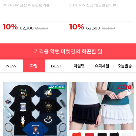
2026 FW 신상 배드민턴의류
2026 FW 신상 배드민턴의류
10%
10%
62,300
69,300
62,300
69,300
NEW
확딜
BEST
아울렛
슈퍼세일
오늘발송