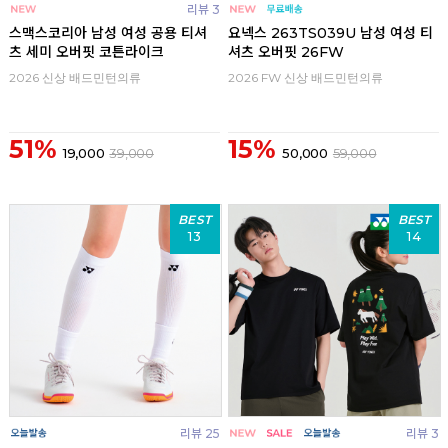
리뷰 3
스맥스코리아 남성 여성 공용 티셔
요넥스 263TS039U 남성 여성 티
츠 세미 오버핏 코튼라이크
셔츠 오버핏 26FW
2026 신상 배드민턴의류
2026 FW 신상 배드민턴의류
51%
15%
19,000
39,000
50,000
59,000
BEST
BEST
13
14
리뷰 25
리뷰 3