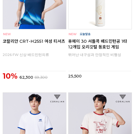
코랄리안 CRT-H2551 여성 티셔츠
후메이 30 셔틀콕 배드민턴공 1타
12개입 오리깃털 동호인 게임
2026 FW 신상 배드민턴의류
뛰어난 내구성과 안정적인 비행성
10%
25,500
62,300
69,300