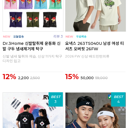
리뷰 3
Dr.3Home 신발탈취제 운동화 신
요넥스 263TS040U 남성 여성 티
발 구두 냄새제거제 탁구
셔츠 오버핏 26FW
신발 냄새 탈취와 제습, 신상 11가지 탁구
2026 FW 신상 배드민턴의류
디자인 입고
12%
15%
2,200
2,500
50,000
59,000
BEST
BEST
3
4