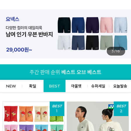
4/18
NEW
확딜
BEST
아울렛
슈퍼세일
오늘발송
BEST
BEST
1
2