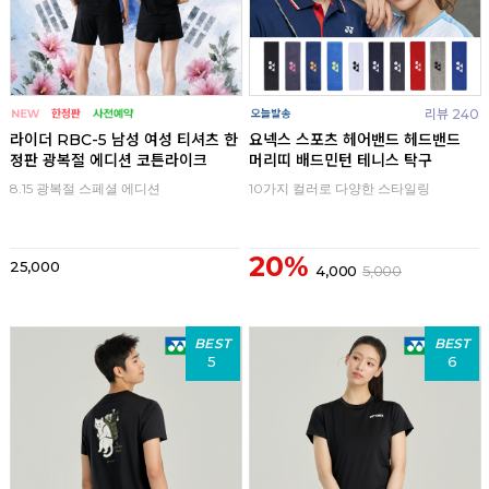
리뷰 240
라이더 RBC-5 남성 여성 티셔츠 한
요넥스 스포츠 헤어밴드 헤드밴드
정판 광복절 에디션 코튼라이크
머리띠 배드민턴 테니스 탁구
8.15 광복절 스페셜 에디션
10가지 컬러로 다양한 스타일링
20%
25,000
4,000
5,000
BEST
BEST
5
6