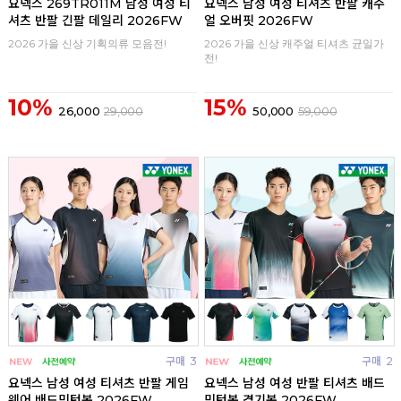
요넥스 269TR011M 남성 여성 티
요넥스 남성 여성 티셔츠 반팔 캐주
셔츠 반팔 긴팔 데일리 2026FW
얼 오버핏 2026FW
2026 가을 신상 기획의류 모음전!
2026 가을 신상 캐주얼 티셔츠 균일가
전!
10%
15%
26,000
29,000
50,000
59,000
구매
3
구매
2
요넥스 남성 여성 티셔츠 반팔 게임
요넥스 남성 여성 반팔 티셔츠 배드
웨어 배드민턴복 2026FW
민턴복 경기복 2026FW