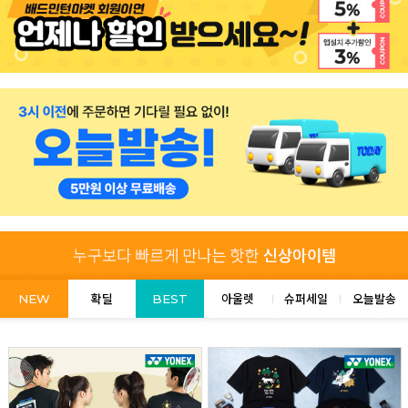
NEW
확딜
BEST
아울렛
슈퍼세일
오늘발송