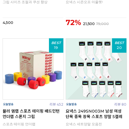
그립 사이즈 조절과 쿠션 향상
요넥스 시즌오프 아울렛!
72%
4,500
21,500
79,000
BEST
BEST
19
20
리뷰 452
리뷰 80
뮬러 엠랩 스포츠 테이핑 배드민턴
요넥스 249SN003M 남성 여성
언더랩 스폰지 그립
단목 중목 장목 스포츠 양말 5켤레
스포츠 테이핑 언더랩
요넥스 세트양말 모음전