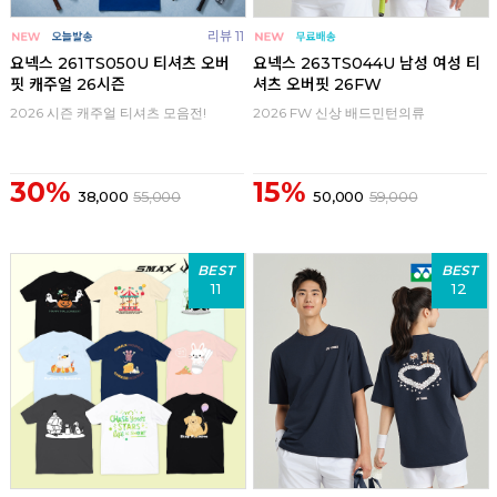
리뷰 11
요넥스 261TS050U 티셔츠 오버
요넥스 263TS044U 남성 여성 티
핏 캐주얼 26시즌
셔츠 오버핏 26FW
2026 시즌 캐주얼 티셔츠 모음전!
2026 FW 신상 배드민턴의류
30%
15%
38,000
55,000
50,000
59,000
BEST
BEST
11
12