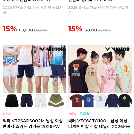
2026 요넥스 가을 신상 경기복 균일가
2026 요넥스 가을 신상 경기복 균일가
전!
전!
15%
15%
69,000
82,000
61,000
72,000
구매
0
구매
0
빅터 VT26APS002M 남성 여성
빅터 VTC6CTO100U 남성 여성
반바지 스커트 경기복 2026FW
티셔츠 반팔 긴팔 데일리 2026FW