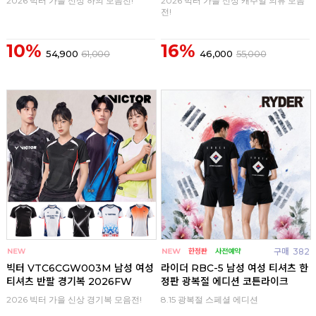
2026 빅터 가을 신상 하의 모음전!
2026 빅터 가을 신상 캐주얼 의류 모음
전!
10%
16%
54,900
61,000
46,000
55,000
구매
0
구매
382
빅터 VTC6CGW003M 남성 여성
라이더 RBC-5 남성 여성 티셔츠 한
티셔츠 반팔 경기복 2026FW
정판 광복절 에디션 코튼라이크
2026 빅터 가을 신상 경기복 모음전!
8.15 광복절 스페셜 에디션