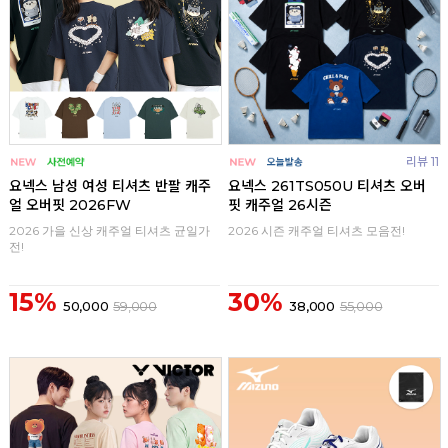
리뷰 11
요넥스 남성 여성 티셔츠 반팔 캐주
요넥스 261TS050U 티셔츠 오버
얼 오버핏 2026FW
핏 캐주얼 26시즌
2026 가을 신상 캐주얼 티셔츠 균일가
2026 시즌 캐주얼 티셔츠 모음전!
전!
15%
30%
50,000
59,000
38,000
55,000