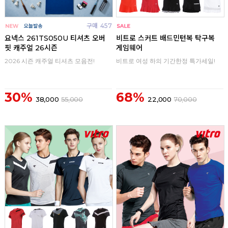
구매
457
구매
0
요넥스 261TS050U 티셔츠 오버
비트로 스커트 배드민턴복 탁구복
핏 캐주얼 26시즌
게임웨어
2026 시즌 캐주얼 티셔츠 모음전!
비트로 여성 하의 기간한정 특가세일!
30%
68%
38,000
55,000
22,000
70,000