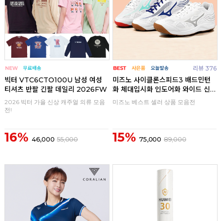
리뷰 376
빅터 VTC6CTO100U 남성 여성
미즈노 사이클론스피드3 배드민턴
티셔츠 반팔 긴팔 데일리 2026FW
화 체대입시화 인도어화 와이드 신
발
2026 빅터 가을 신상 캐주얼 의류 모음
미즈노 베스트 셀러 상품 모음전
전!
16%
15%
46,000
55,000
75,000
89,000