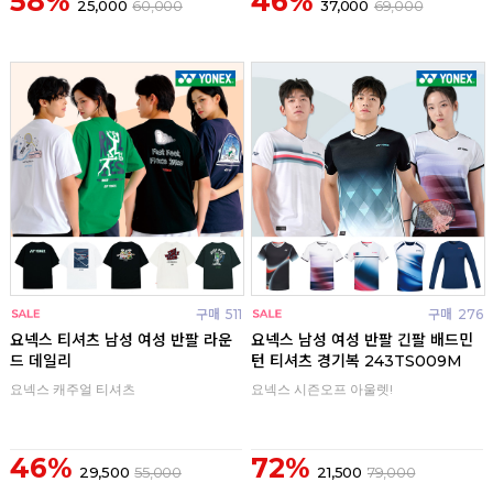
58%
46%
25,000
60,000
37,000
69,000
구매
511
구매
276
요넥스 티셔츠 남성 여성 반팔 라운
요넥스 남성 여성 반팔 긴팔 배드민
드 데일리
턴 티셔츠 경기복 243TS009M
요넥스 캐주얼 티셔츠
요넥스 시즌오프 아울렛!
46%
72%
29,500
55,000
21,500
79,000