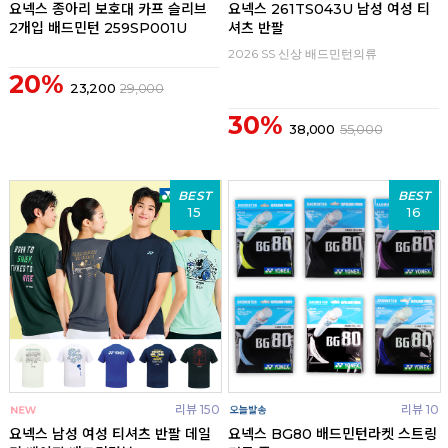
요넥스 종아리 보호대 카프 슬리브
요넥스 261TS043U 남성 여성 티
2개입 배드민턴 259SP001U
셔츠 반팔
2026 SS 신상 배드민턴의류
20%
23,200
29,000
30%
38,000
55,000
BEST
BEST
15
16
리뷰 150
리뷰 10
요넥스 남성 여성 티셔츠 반팔 데일
요넥스 BG80 배드민턴라켓 스트링