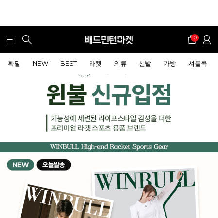
0
확딜
NEW
BEST
라켓
의류
신발
가방
셔틀콕