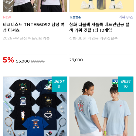
리뷰 845
테크니스트 TNTB56092 남성 여
삼화 더블랙 셔틀콕 배드민턴공 탈
성 티셔츠
색 거위 깃털 1타 12개입
2026 FW 신상 배드민턴의류
삼화 BEST 게임용 거위깃털콕
5%
27,000
55,000
58,000
BEST
BEST
9
10