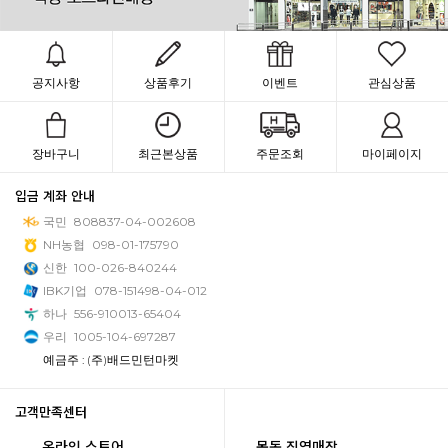
공지사항
상품후기
이벤트
관심상품
장바구니
최근본상품
주문조회
마이페이지
입금 계좌 안내
국민
808837-04-002608
NH농협
098-01-175790
신한
100-026-840244
IBK기업
078-151498-04-012
하나
556-910013-65404
우리
1005-104-697287
예금주 : (주)배드민턴마켓
고객만족센터
온라인 스토어
목동 직영매장