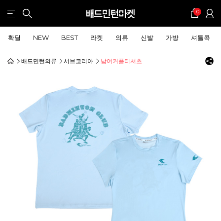
0
확딜
NEW
BEST
라켓
의류
신발
가방
셔틀콕
배드민턴의류
서브코리아
남여커플티셔츠