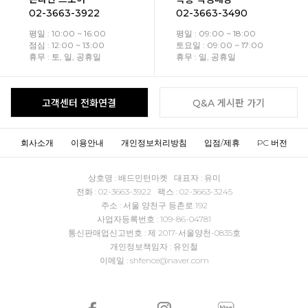
02-3663-3922
02-3663-3490
평일 : 10:00 ~ 16:00
평일 : 09:00 ~ 18:00
점심 : 12:00 ~ 13:00
토요일 : 09:00 ~ 17:00
휴무 : 토, 일, 공휴일
휴무 : 일, 공휴일
고객센터 전화연결
Q&A 게시판 가기
회사소개
이용안내
개인정보처리방침
입점/제휴
PC 버전
상호명 : 배드민턴마켓 대표자 : 유미
전화 : 02-3663-3922 팩스 : 02-3663-3245
주소 : 서울 양천구 등촌로 192
사업자등록번호 : 109-86-04781
통신판매업신고번호 : 제 2017-서울양천-0835호
개인정보책임자 : 유인철
이메일 : shfence@naver.com