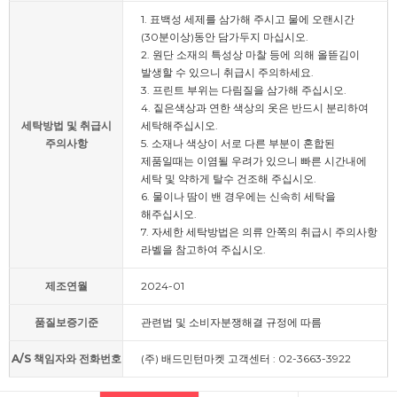
1. 표백성 세제를 삼가해 주시고 물에 오랜시간
(30분이상)동안 담가두지 마십시오.
2. 원단 소재의 특성상 마찰 등에 의해 올뜯김이
발생할 수 있으니 취급시 주의하세요.
3. 프린트 부위는 다림질을 삼가해 주십시오.
4. 짙은색상과 연한 색상의 옷은 반드시 분리하여
세탁방법 및 취급시
세탁해주십시오.
주의사항
5. 소재나 색상이 서로 다른 부분이 혼합된
제품일때는 이염될 우려가 있으니 빠른 시간내에
세탁 및 약하게 탈수 건조해 주십시오.
6. 물이나 땀이 밴 경우에는 신속히 세탁을
해주십시오.
7. 자세한 세탁방법은 의류 안쪽의 취급시 주의사항
라벨을 참고하여 주십시오.
제조연월
2024-01
품질보증기준
관련법 및 소비자분쟁해결 규정에 따름
A/S 책임자와 전화번호
(주) 배드민턴마켓 고객센터 : 02-3663-3922