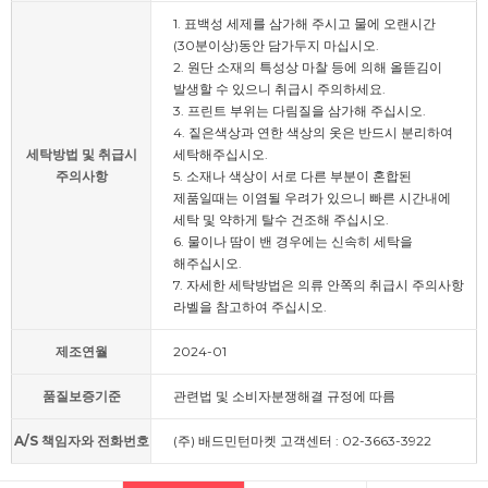
1. 표백성 세제를 삼가해 주시고 물에 오랜시간
(30분이상)동안 담가두지 마십시오.
2. 원단 소재의 특성상 마찰 등에 의해 올뜯김이
발생할 수 있으니 취급시 주의하세요.
3. 프린트 부위는 다림질을 삼가해 주십시오.
4. 짙은색상과 연한 색상의 옷은 반드시 분리하여
세탁방법 및 취급시
세탁해주십시오.
주의사항
5. 소재나 색상이 서로 다른 부분이 혼합된
제품일때는 이염될 우려가 있으니 빠른 시간내에
세탁 및 약하게 탈수 건조해 주십시오.
6. 물이나 땀이 밴 경우에는 신속히 세탁을
해주십시오.
7. 자세한 세탁방법은 의류 안쪽의 취급시 주의사항
라벨을 참고하여 주십시오.
제조연월
2024-01
품질보증기준
관련법 및 소비자분쟁해결 규정에 따름
A/S 책임자와 전화번호
(주) 배드민턴마켓 고객센터 : 02-3663-3922