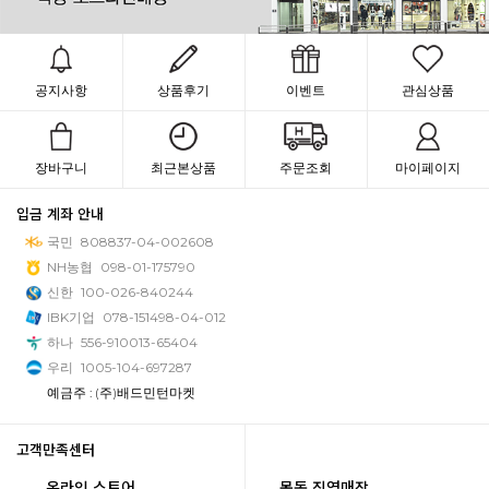
공지사항
상품후기
이벤트
관심상품
장바구니
최근본상품
주문조회
마이페이지
입금 계좌 안내
국민
808837-04-002608
NH농협
098-01-175790
신한
100-026-840244
IBK기업
078-151498-04-012
하나
556-910013-65404
우리
1005-104-697287
예금주 : (주)배드민턴마켓
고객만족센터
온라인 스토어
목동 직영매장