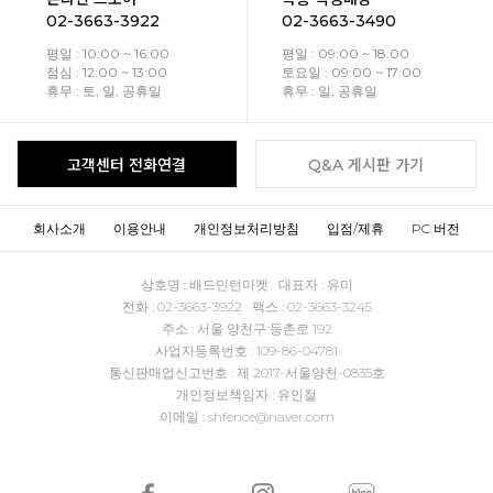
02-3663-3922
02-3663-3490
평일 : 10:00 ~ 16:00
평일 : 09:00 ~ 18:00
점심 : 12:00 ~ 13:00
토요일 : 09:00 ~ 17:00
휴무 : 토, 일, 공휴일
휴무 : 일, 공휴일
고객센터 전화연결
Q&A 게시판 가기
회사소개
이용안내
개인정보처리방침
입점/제휴
PC 버전
상호명 : 배드민턴마켓 대표자 : 유미
전화 : 02-3663-3922 팩스 : 02-3663-3245
주소 : 서울 양천구 등촌로 192
사업자등록번호 : 109-86-04781
통신판매업신고번호 : 제 2017-서울양천-0835호
개인정보책임자 : 유인철
이메일 : shfence@naver.com