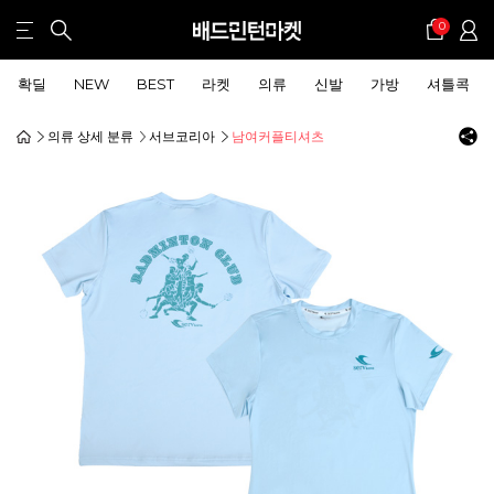
0
확딜
NEW
BEST
라켓
의류
신발
가방
셔틀콕
의류 상세 분류
서브코리아
남여커플티셔츠