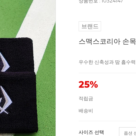
상품번호 : 10324147
브랜드
스맥스코리아 손목 
우수한 신축성과 땀 흡수력
25%
적립금
배송비
사이즈 선택