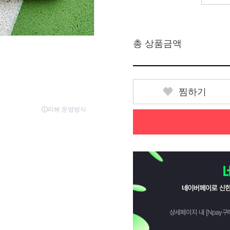
총 상품금액
찜하기