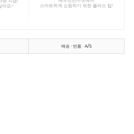
배드민턴마켓에서
3명 지급!
스마트하게 쇼핑하기 위한 플러스 팁!
않아요~
배송 · 반품 · A/S