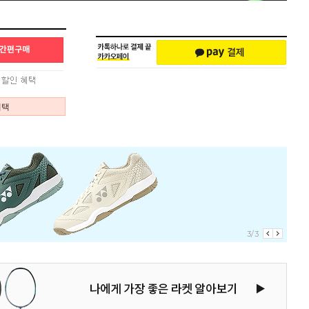
혜택
1/3