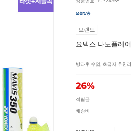
상품번호 : 10324355
브랜드
요넥스 나노플레어 G
방과후 수업, 초급자 추천
26%
적립금
배송비