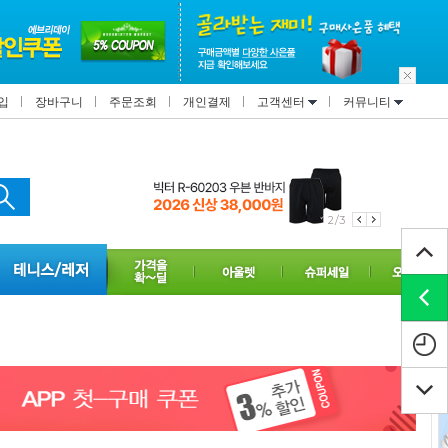
입
장바구니
주문조회
개인결제
고객센터
커뮤니티
2/3