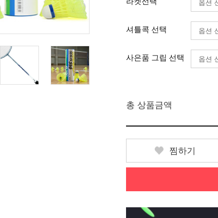
라켓선택
셔틀콕 선택
사은품 그립 선택
총 상품금액
찜하기