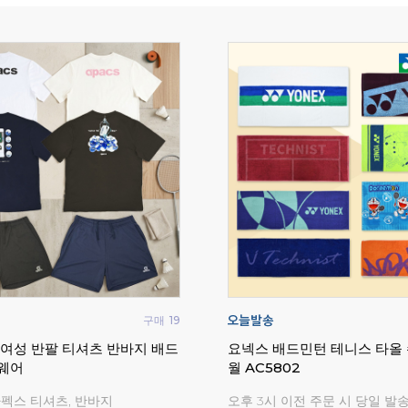
구매
823
리닝 배드민턴 테니스 오버 타
라이더 플로우 배드민턴화 인
라켓 테이프
시화 와이드
리닝 라켓 그립 50% 특가세일!