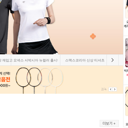
막 재입고
요넥스 서박시아 뉴컬러 출시!
스맥스코리아 신상 티셔츠
패기앤코
3/4