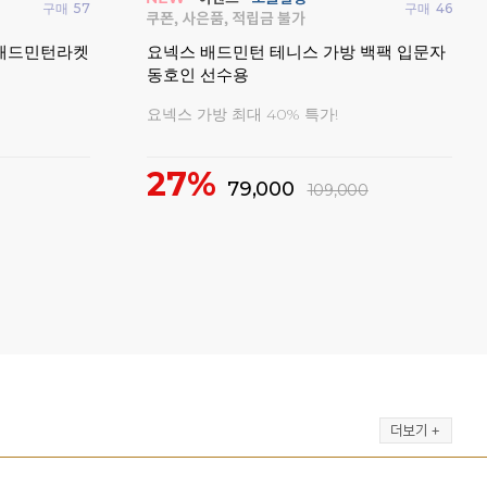
구매
375
펄스
구매
75
셔츠
손목밴드 스
빅터 브레이브소드12프로 배드민턴라켓
20
4U 동호인용 가벼운 라켓
기간 한정 사은품 증정 이벤트!
1
24%
219,000
290,000