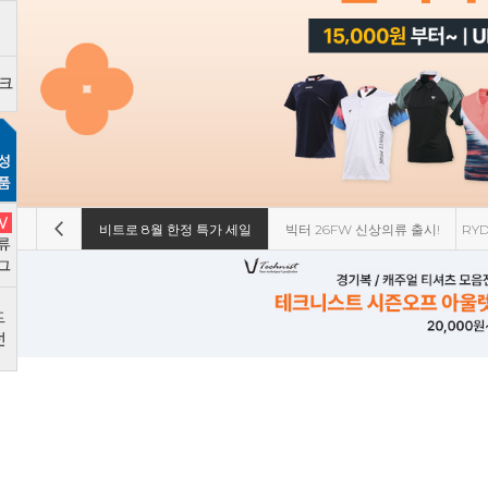
 즉시 할인!
비트로 8월 한정 특가 세일
빅터 26FW 신상의류 출시!
RY