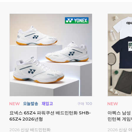
구매
0
구매
30
스라켓
업튼 어반 배드민턴 테니스 백팩 배낭 스포
요넥스 스트
츠 가방
도어화 스쿼