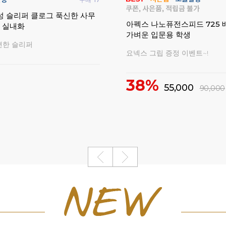
구매
78
플레어 700 게임 배드민턴라
요넥스 벚꽃에디션 헤어밴드 
입문용 2026
포츠 양말 배드민턴용품
한정판 동호인 라켓
벚꽃에디션 악세서리 모음전
36,000
152,000
10%
4,500
5,000