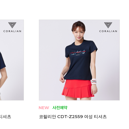
 티셔츠
코랄리안 CRT-H2548 여성 티셔츠
코랄리
여성