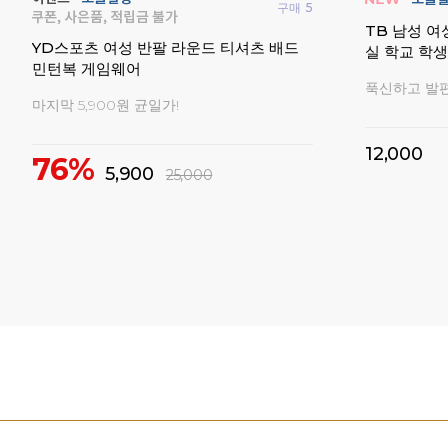
구매
46
구매
323
입문자
요넥스 나노
요넥스 남성 여성 티셔츠 배드민턴 경기복
켓 동호인용 
탁구복 이지웨어
셔터시리즈 
모든 반팔 19,000원 균일가!
10%
1
34%
19,000
29,000