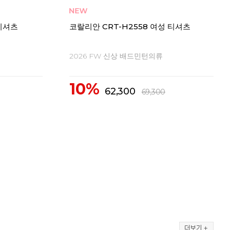
X2563 남성
코랄리안 CDT-X1562 CDT-X2562 남성
코랄리
여성 티셔츠
여성
2026 FW 신상 배드민턴의류
20
10%
1
43,400
48,300