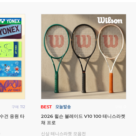
구매
377
구매
6
올 쿠션 그립
업튼 덕트 비치 슈즈 클로그 슬리퍼 샌들
테크
배드민턴 사무실 실내화
기복
귀여운 캐릭터 파츠 10개 증정
6가