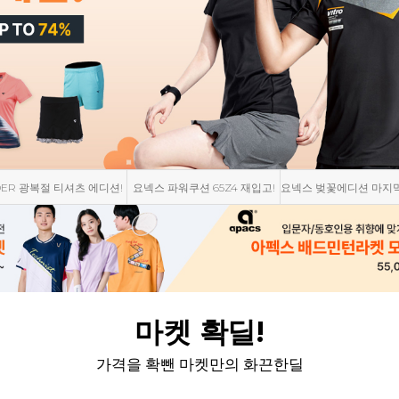
DER 광복절 티셔츠 에디션!
요넥스 파워쿠션 65Z4 재입고!
요넥스 벚꽃에디션 마지
마켓 확딜!
가격을 확뺀 마켓만의 화끈한딜